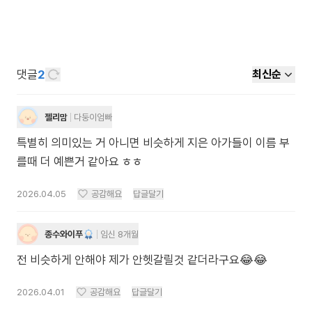
댓글
2
최신순
젤리맘
다둥이엄빠
특별히 의미있는 거 아니면 비슷하게 지은 아가들이 이름 부
를때 더 예쁜거 같아요 ㅎㅎ
2026.04.05
공감해요
답글달기
종수와이푸
임신 8개월
전 비슷하게 안해야 제가 안헷갈릴것 같더라구요😂😂
2026.04.01
공감해요
답글달기