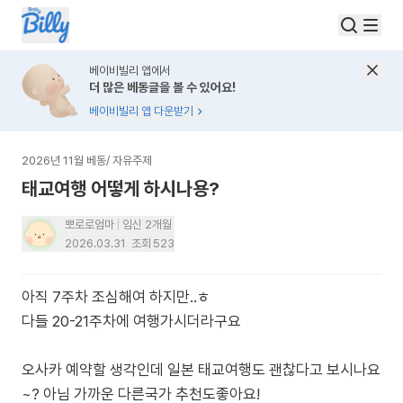
베이비빌리 앱에서
더 많은 베동글을 볼 수 있어요!
베이비빌리 앱 다운받기
2026년 11월 베동
/
자유주제
태교여행 어떻게 하시나용?
뽀로로엄마
임신 2개월
2026.03.31
조회
523
아직 7주차 조심해여 하지만..ㅎ
다들 20-21주차에 여행가시더라구요
오사카 예약할 생각인데 일본 태교여행도 괜찮다고 보시나요
~? 아님 가까운 다른국가 추천도좋아요!