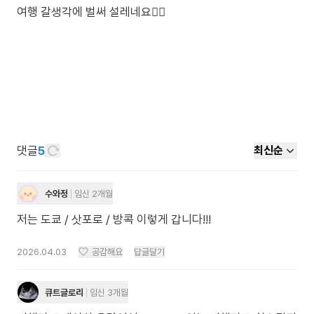
여행 갈생각에 벌써 설레네요👍🏻
댓글
5
최신순
수와정
임신 2개월
저는 도쿄 / 삿포로 / 방콕 이렇게 갑니다!!!
2026.04.03
공감해요
답글달기
큐트글로리
임신 3개월