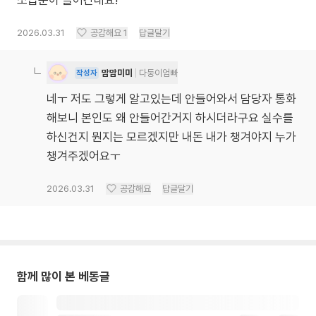
소급분이 들어간대요!
2026.03.31
공감해요
1
답글달기
맘맘미미
다둥이엄빠
작성자
네ㅜ 저도 그렇게 알고있는데 안들어와서 담당자 통화
해보니 본인도 왜 안들어간거지 하시더라구요 실수를
하신건지 뭔지는 모르겠지만 내돈 내가 챙겨야지 누가
챙겨주겠어요ㅜ
2026.03.31
공감해요
답글달기
함께 많이 본 베동글