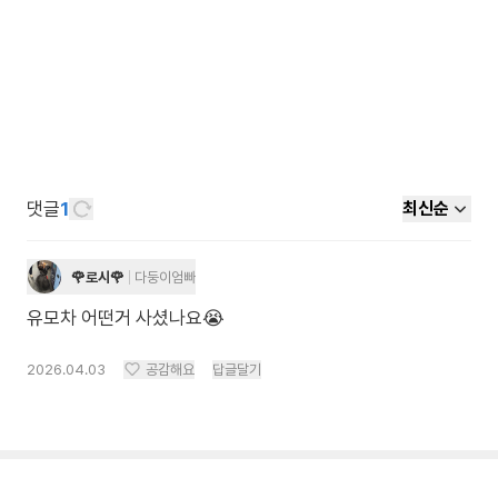
댓글
1
최신순
🌹로시🌹
다둥이엄빠
유모차 어떤거 사셨나요😭
2026.04.03
공감해요
답글달기