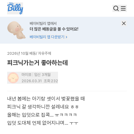
베이비빌리 앱에서
더 많은 베동글을 볼 수 있어요!
베이비빌리 앱 다운받기
2026년 10월 베동
/
자유주제
피크닉가는거 좋아하는데
마미쬬
임신 3개월
2026.03.31
조회
232
내년 봄에는 아기랑 셋이서 벚꽃폈을 때
피크닉 갈 생각하니깐 설레네요 ㅎㅎ
올해는 입덧으로 집콕... ㅠㅋㅋㅋㅋ
입덧 도대체 언제 없어지냐며... ㅜㅜ