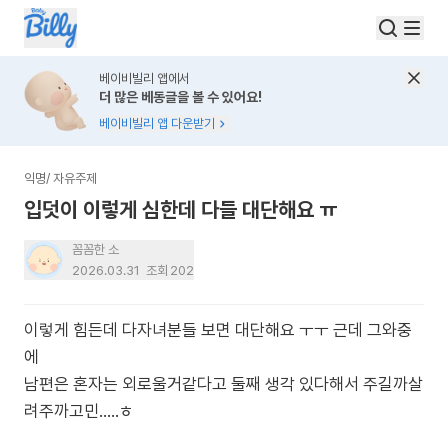
베이비빌리 앱에서
더 많은 베동글을 볼 수 있어요!
베이비빌리 앱 다운받기
익명
/
자유주제
입덧이 이렇게 심한데 다들 대단해요 ㅠ
꼼꼼한 소
2026.03.31
조회
202
이렇게 힘든데 다자녀분들 보면 대단해요 ㅜㅜ 근데 그와중
에
남편은 혼자는 외로울거같다고 둘째 생각 있다해서 주길까살
려주까고민.....ㅎ