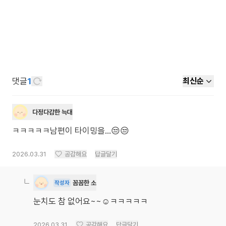
댓글
1
최신순
다정다감한 늑대
ㅋㅋㅋㅋㅋ남편이 타이밍을…😒😒
2026.03.31
공감해요
답글달기
꼼꼼한 소
작성자
눈치도 참 없어요~~☺️ㅋㅋㅋㅋㅋ
2026.03.31
공감해요
답글달기