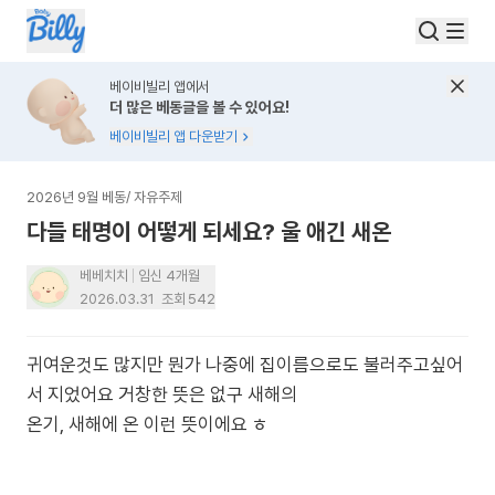
베이비빌리 앱에서
더 많은 베동글을 볼 수 있어요!
베이비빌리 앱 다운받기
2026년 9월 베동
/
자유주제
다들 태명이 어떻게 되세요? 울 애긴 새온
베베치치
임신 4개월
2026.03.31
조회
542
귀여운것도 많지만 뭔가 나중에 집이름으로도 불러주고싶어
서 지었어요 거창한 뜻은 없구 새해의
온기, 새해에 온 이런 뜻이에요 ㅎ