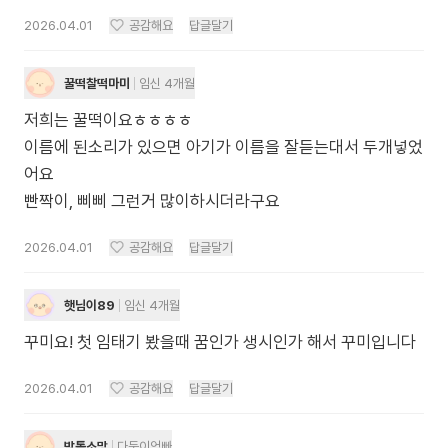
2026.04.01
공감해요
답글달기
꿀떡찰떡마미
임신 4개월
저희는 꿀떡이요ㅎㅎㅎㅎ
이름에 된소리가 있으면 아기가 이름을 잘듣는대서 두개넣었
어요
빤짝이, 삐삐 그런거 많이하시더라구요
2026.04.01
공감해요
답글달기
햇님이89
임신 4개월
꾸미요! 첫 임태기 봤을때 꿈인가 생시인가 해서 꾸미입니다
2026.04.01
공감해요
답글달기
밤톨소망
다둥이엄빠