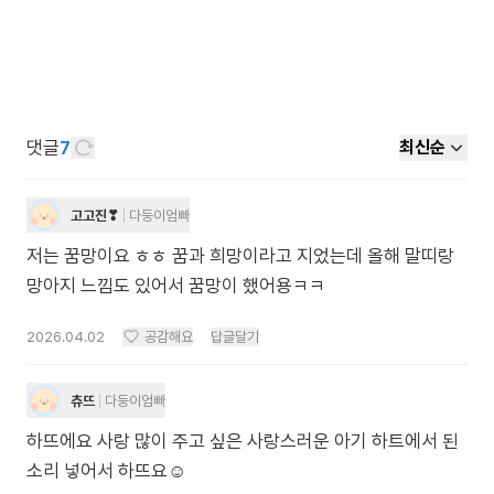
댓글
7
최신순
고고진❣
다둥이엄빠
저는 꿈망이요 ㅎㅎ 꿈과 희망이라고 지었는데 올해 말띠랑
망아지 느낌도 있어서 꿈망이 했어용ㅋㅋ
2026.04.02
공감해요
답글달기
츄뜨
다둥이엄빠
하뜨에요 사랑 많이 주고 싶은 사랑스러운 아기 하트에서 된
소리 넣어서 하뜨요☺️