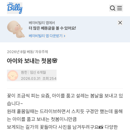
베이비빌리 앱에서
더 많은 베동글을 볼 수 있어요!
베이비빌리 앱 다운받기
2026년 8월 베동
/
자유주제
아이와 보내는 첫봄🌸
훤힌
임신 6개월
2026.03.31
조회
254
꽃이 조금씩 피는 요즘, 아이를 품고 설레는 봄날을 보내고 있
습니다~
원래 홑몸일때는 드라이브하면서 스치듯 구경만 했는데 올해
는 아이를 품고 보내는 첫봄이니만큼
보게되는 길가의 꽃들마다 사진을 남겨두려구요📸 다양한