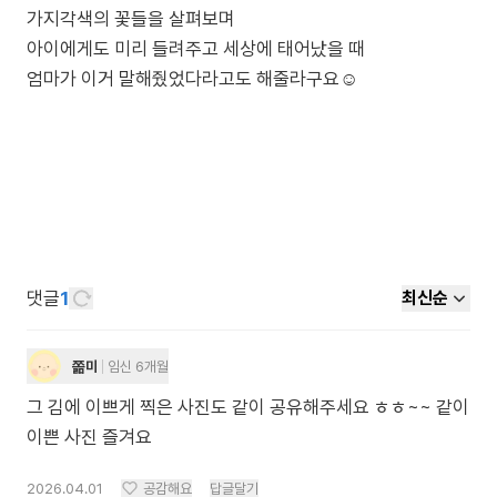
가지각색의 꽃들을 살펴보며
아이에게도 미리 들려주고 세상에 태어났을 때
엄마가 이거 말해줬었다라고도 해줄라구요☺️
댓글
1
최신순
쫆미
임신 6개월
그 김에 이쁘게 찍은 사진도 같이 공유해주세요 ㅎㅎ~~ 같이
이쁜 사진 즐겨요
2026.04.01
공감해요
답글달기