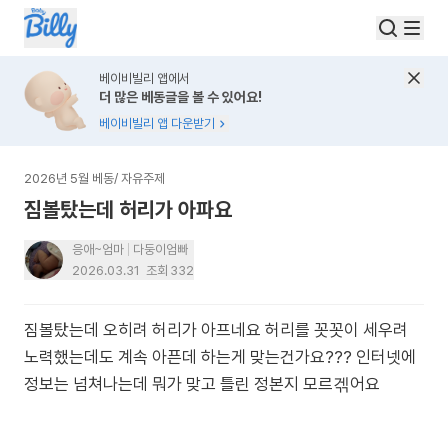
베이비빌리 앱에서
더 많은 베동글을 볼 수 있어요!
베이비빌리 앱 다운받기
2026년 5월 베동
/
자유주제
짐볼탔는데 허리가 아파요
응애~엄마
다둥이엄빠
2026.03.31
조회
332
짐볼탔는데 오히려 허리가 아프네요 허리를 꼿꼿이 세우려
노력했는데도 계속 아픈데 하는게 맞는건가요??? 인터넷에
정보는 넘쳐나는데 뭐가 맞고 틀린 정본지 모르겎어요