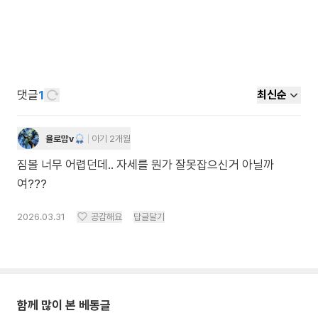
댓글
1
최신순
욜로맘v
아기 2개월
짐볼 너무 어렵던데.. 자세를 뭔가 잘못잡으신거 아닐까
여???
2026.03.31
공감해요
답글달기
함께 많이 본 베동글