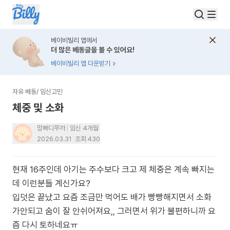
베이비빌리 앱에서
더 많은 베동글을 볼 수 있어요!
베이비빌리 앱 다운받기
자유 베동
/
임신고민
체중 및 소화
맘빠디쭈까
임신 4개월
2026.03.31
조회
430
현재 16주인데 아기는 주수보다 크고 제 체중은 계속 빠지는
데 이런분들 계신가요?
입덧은 끝났고 요즘 조금만 먹어도 배가 빵빵해지면서 소화
가안되고 숨이 잘 안쉬어져요,, 그러면서 위가 불편하니까 요
즘 다시 토하네요ㅠ