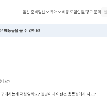
임신 준비
베동 모임
입점/광고 문의
임신
육아
은 베동글을 볼 수 있어요!
있나요?
구매하는게 저렴할까요? 젖병이나 이런건 용품점에사 사고?