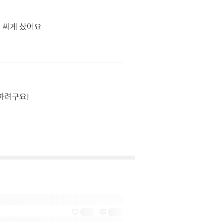
 싸게 샀어요
하려구요!