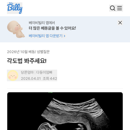
베이비빌리 앱에서
더 많은 베동글을 볼 수 있어요!
베이비빌리 앱 다운받기
2026년 10월 베동
/
성별질문
각도법 봐주세요!
당쫀엄마
다둥이엄빠
2026.04.01
조회
442