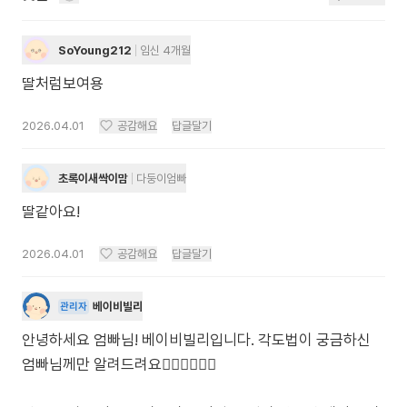
SoYoung212
임신 4개월
딸처럼보여용
2026.04.01
공감해요
답글달기
초록이새싹이맘
다둥이엄빠
딸같아요!
2026.04.01
공감해요
답글달기
베이비빌리
관리자
안녕하세요 엄빠님! 베이비빌리입니다. 각도법이 궁금하신
엄빠님께만 알려드려요🙋🏻‍♀️🙋🏻‍♂️