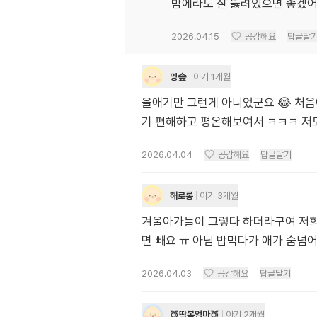
밤에라도 잘 뚫려있으면 좋겠
2026.04.15
공감해요
답글달
밍솦
아기 1개월
울애기만 그런게 아니었군요 😂 처음
기 편해하고 평온해보여서 ㅋㅋㅋ 저
2026.04.04
공감해요
답글달기
해로롱
아기 3개월
겨울아가들이 그렇다 하더라구여 저희아
면 빼요 ㅠ 아님 밥먹다가 애가 숨넘
2026.04.03
공감해요
답글달기
🍑딱복엄마🍑
아기 2개월