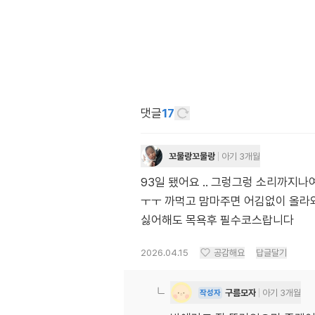
댓글
17
꼬물랑꼬물랑
아기 3개월
93일 됐어요 .. 그렁그렁 소리까지나
ㅜㅜ 까먹고 맘마주면 어김없이 올라와
싫어해도 목욕후 필수코스랍니다
2026.04.15
공감해요
답글달기
구름모자
아기 3개월
작성자