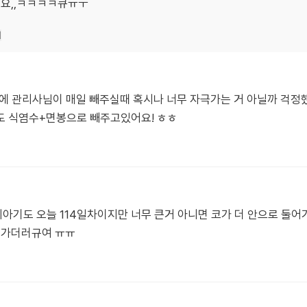
어요,,ㅋㅋㅋㅋ큐ㅠㅜ
기
에 관리사님이 매일 빼주실때 혹시나 너무 자극가는 거 아닐까 걱정했
도 식염수+면봉으로 빼주고있어요! ㅎㅎ
기도 오늘 114일차이지만 너무 큰거 아니면 코가 더 안으로 둘어
어가더러규여 ㅠㅠ