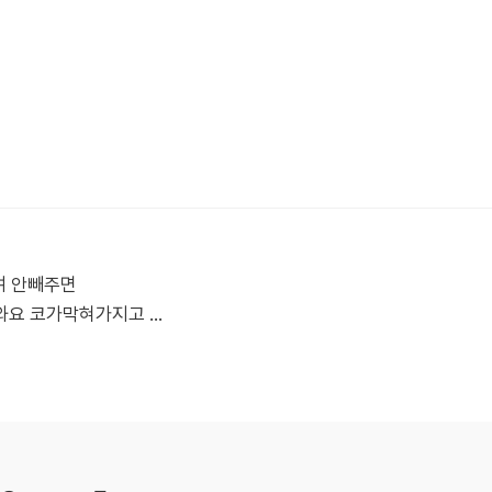
여 안빼주면
요 코가막혀가지고 ...