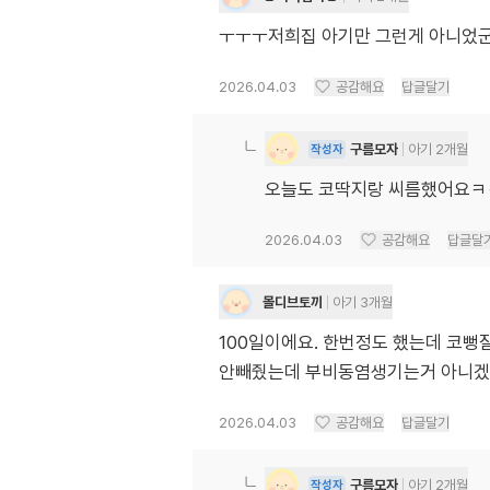
ㅜㅜㅜ저희집 아기만 그런게 아니었군요.
2026.04.03
공감해요
답글달기
구름모자
아기 2개월
작성자
오늘도 코딱지랑 씨름했어요
2026.04.03
공감해요
답글달
몰디브토끼
아기 3개월
100일이에요. 한번정도 했는데 코
안빼줬는데 부비동염생기는거 아니겠죠
2026.04.03
공감해요
답글달기
구름모자
아기 2개월
작성자