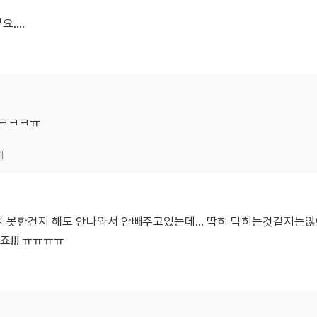
...
ㅋㅋㅋㅋㅠ
기
뻥잘 못한건지 해도 안나와서 안빼주고있는데… 딱히 막히는것같지는않
!!! ㅠㅠㅠㅠ