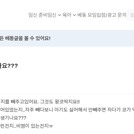
임신 준비
베동 모임
입점/광고 문의
임신
육아
은 베동글을 볼 수 있어요!
나요???
딱지를 빼주고있어요. 그것도 왕코딱지요!!
들어있었는지..자주 빼다보니 아기도 싫어해서 안빼주면 자다가 코가
 생기나요???
그런건지..비염이 있는건지ㅠ