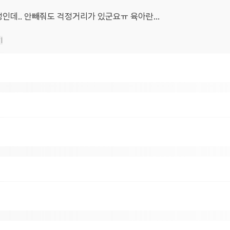
인데.. 안빼줘도 걱정거리가 있군요ㅠ 육아란...
기