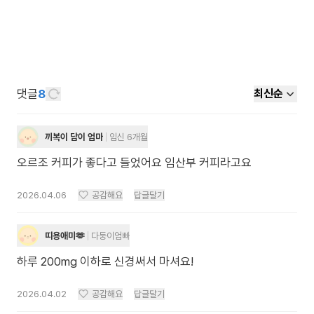
댓글
8
최신순
끼복이 담이 엄마
임신 6개월
오르조 커피가 좋다고 들었어요 임산부 커피라고요
2026.04.06
공감해요
답글달기
띠용애미🫶
다둥이엄빠
하루 200mg 이하로 신경써서 마셔요!
2026.04.02
공감해요
답글달기