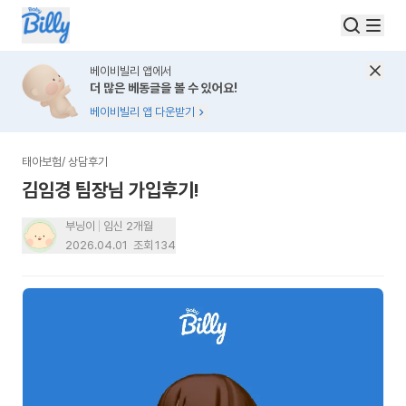
베이비빌리 앱에서
더 많은 베동글을 볼 수 있어요!
베이비빌리 앱 다운받기
태아보험
/
상담후기
김임경 팀장님 가입후기!
부닝이
임신 2개월
2026.04.01
조회
134