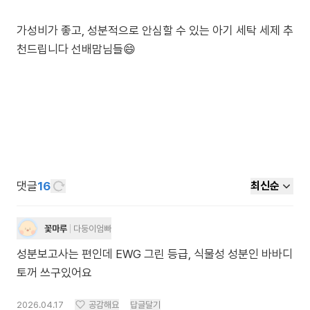
가성비가 좋고, 성분적으로 안심할 수 있는 아기 세탁 세제 추
천드립니다 선배맘님들😄
댓글
16
최신순
꽃마루
다둥이엄빠
성분보고사는 편인데 EWG 그린 등급, 식물성 성분인 바바디
토꺼 쓰구있어요
2026.04.17
공감해요
답글달기