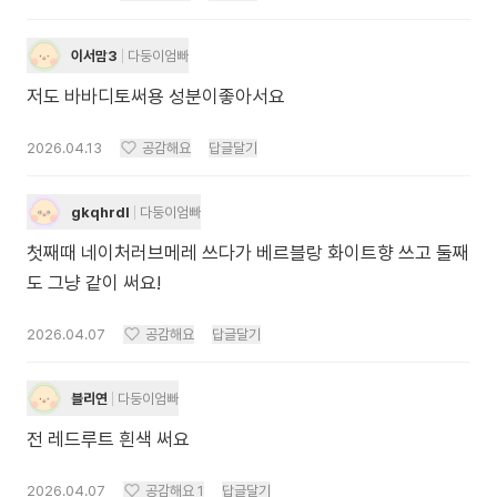
이서맘3
다둥이엄빠
저도 바바디토써용 성분이좋아서요
2026.04.13
공감해요
답글달기
gkqhrdl
다둥이엄빠
첫째때 네이처러브메레 쓰다가 베르블랑 화이트향 쓰고 둘째
도 그냥 같이 써요!
2026.04.07
공감해요
답글달기
블리연
다둥이엄빠
전 레드루트 흰색 써요
2026.04.07
공감해요
1
답글달기