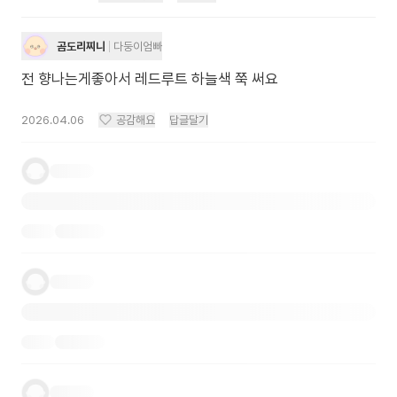
곰도리찌니
다둥이엄빠
전 향나는게좋아서 레드루트 하늘색 쭉 써요
2026.04.06
공감해요
답글달기