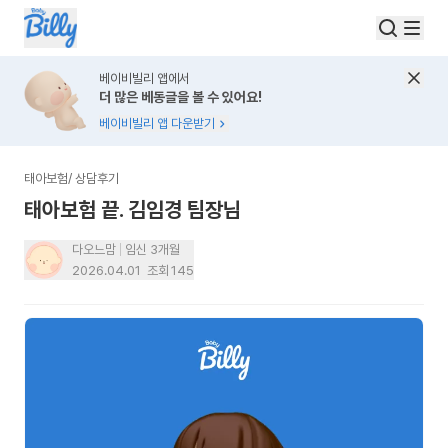
베이비빌리 앱에서
더 많은 베동글을 볼 수 있어요!
베이비빌리 앱 다운받기
태아보험
/
상담후기
태아보험 끝. 김임경 팀장님
다오느맘
임신 3개월
2026.04.01
조회
145