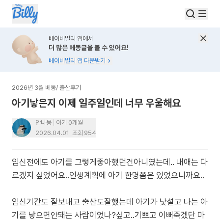
베이비빌리 앱에서
더 많은 베동글을 볼 수 있어요!
베이비빌리 앱 다운받기
2026년 3월 베동
/
출산후기
아기낳은지 이제 일주일인데 너무 우울해요
안나몽
아기 0개월
2026.04.01
조회
954
임신전에도 아기를 그렇게좋아했던건아니였는데.. 내애는 다
르겠지 싶었어요..인생계획에 아기 한명쯤은 있었으니까요..
임신기간도 잘보내고 출산도잘했는데 아기가 낯설고 나는 아
기를 낳으면안돼는 사람이었나?싶고..기쁘고 이뻐죽겠단 마