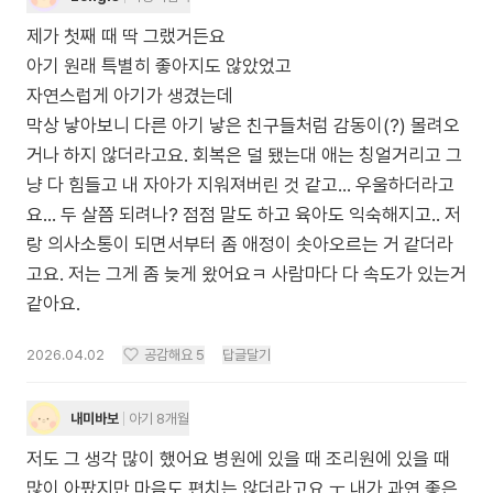
제가 첫째 때 딱 그랬거든요
아기 원래 특별히 좋아지도 않았었고
자연스럽게 아기가 생겼는데
막상 낳아보니 다른 아기 낳은 친구들처럼 감동이(?) 몰려오
거나 하지 않더라고요. 회복은 덜 됐는대 애는 칭얼거리고 그
냥 다 힘들고 내 자아가 지워져버린 것 같고… 우울하더라고
요… 두 살쯤 되려나? 점점 말도 하고 육아도 익숙해지고.. 저
랑 의사소통이 되면서부터 좀 애정이 솟아오르는 거 같더라
고요. 저는 그게 좀 늦게 왔어요ㅋ 사람마다 다 속도가 있는거
같아요.
2026.04.02
공감해요
5
답글달기
내미바보
아기 8개월
저도 그 생각 많이 했어요 병원에 있을 때 조리원에 있을 때
많이 아팠지만 마음도 편치는 않더라고요 ㅜ 내가 과연 좋은