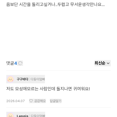
음보단 시간을 돌리고싶거나..두렵고 무서운생각만나요...
댓글
4
최신순
구구바다
다둥이엄빠
저도 모성애모르는 사람인데 돌지나면 귀여워요!
2026.04.07
공감해요
답글달기
Lengis
다둥이엄빠