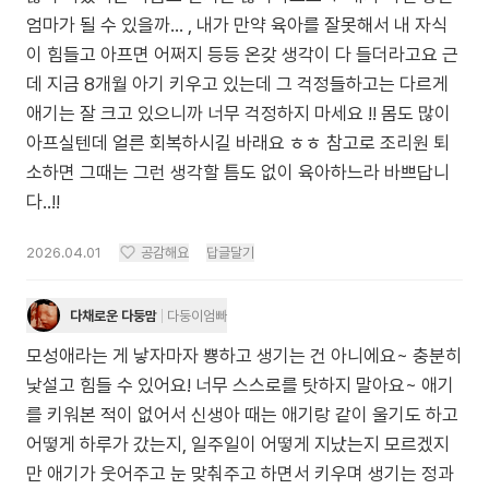
엄마가 될 수 있을까... , 내가 만약 육아를 잘못해서 내 자식
이 힘들고 아프면 어쩌지 등등 온갖 생각이 다 들더라고요 근
데 지금 8개월 아기 키우고 있는데 그 걱정들하고는 다르게
애기는 잘 크고 있으니까 너무 걱정하지 마세요 !! 몸도 많이
아프실텐데 얼른 회복하시길 바래요 ㅎㅎ 참고로 조리원 퇴
소하면 그때는 그런 생각할 틈도 없이 육아하느라 바쁘답니
다..!!
2026.04.01
공감해요
답글달기
다채로운 다둥맘
다둥이엄빠
모성애라는 게 낳자마자 뿅하고 생기는 건 아니에요~ 충분히
낯설고 힘들 수 있어요! 너무 스스로를 탓하지 말아요~ 애기
를 키워본 적이 없어서 신생아 때는 애기랑 같이 울기도 하고
어떻게 하루가 갔는지, 일주일이 어떻게 지났는지 모르겠지
만 애기가 웃어주고 눈 맞춰주고 하면서 키우며 생기는 정과