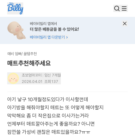
베이비빌리 앱에서
더 많은 베동글을 볼 수 있어요!
베이비빌리 앱 다운받기
예비 엄빠
/
꿀템추천
매트추천해주세요
초보엄마꼬미
임신 7개월
2026.04.01
조회
137
아기 낳구 10개월정도있다가 이사할껀데
아기방을 해줘야할지 매트는 또 어떻게 해야할지
막막해요 좀 더 작은집으로 이사가는거라
언제부터 매트깔아주는게 좋을까요? 아니면
잠깐쓸 가성비 괜찮은 매트있을까요?ㅠㅠ