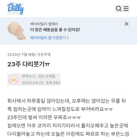
베이비빌리 앱에서
더 많은 베동글을 볼 수 있어요!
베이비빌리 앱 다운받기
2026년 7월 베동
/
자유주제
23주 다리붓기ㅠ
뚜뚜누나
임신 6개월
2026.04.02
조회
482
회사에서 하루종일 앉아있는데, 오후에는 앉아있는 무릎 뒤
쪽 접히는곳에 압박이 느껴질정도로 부어버려요ㅠㅠ
23주인데 벌써 이러면 우짜죠ㅠㅠㅠ
집에오면 아주 코끼리 저리가라라서 풀리오해주고 높은곳에
다리올려놓고 하는데 오늘은 아침에도 쨔르르 하는 부은느낌