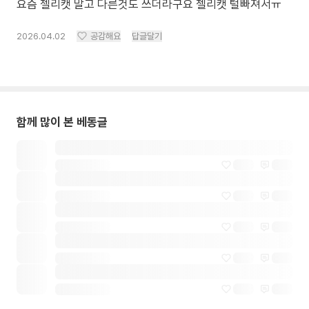
요즘 젤리캣 말고 다른것도 쓰더라구요 젤리캣 털빠져서ㅠ
2026.04.02
공감해요
답글달기
함께 많이 본 베동글