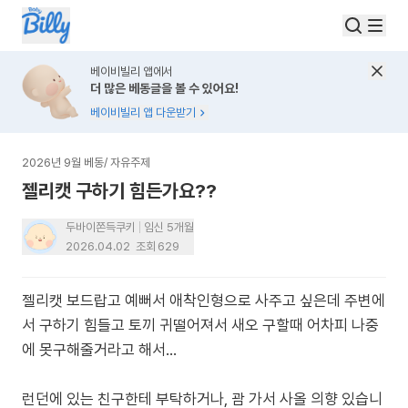
베이비빌리 앱에서
더 많은 베동글을 볼 수 있어요!
베이비빌리 앱 다운받기
2026년 9월 베동
/
자유주제
젤리캣 구하기 힘든가요??
두바이쫀득쿠키
임신 5개월
2026.04.02
조회
629
젤리캣 보드랍고 예뻐서 애착인형으로 사주고 싶은데 주변에
서 구하기 힘들고 토끼 귀떨어져서 새오 구할때 어차피 나중
에 못구해줄거라고 해서...
런던에 있는 친구한테 부탁하거나, 괌 가서 사올 의향 있습니