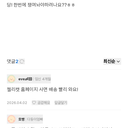
당! 한번에 쟁여놔야하려나요??ㅎㅎ
댓글
2
최신순
eve👶🏻
임신 4개월
젤리캣 홈페이지 사면 배송 빨리 와요!
2026.04.02
공감해요
답글달기
호빵
다둥이엄빠