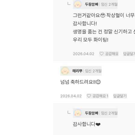
두둥맘빠
임신 2개월
그런거같아요🥹 착상혈이 너무
감사합니다!
생명을 품는 건 정말 신기하고 
우리 모두 화이팅!
2026.04.02
공감해요
답글달
해리뿌
임신 2개월
넘넘 축하드려요!!😊
2026.04.02
공감해요
1
답글달기
두둥맘빠
임신 2개월
감사합니다❤️