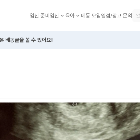
임신 준비
베동 모임
입점/광고 문의
임신
육아
은 베동글을 볼 수 있어요!