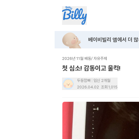
베이비빌리 앱에서
더 많
2026년 11월 베동
/
자유주제
첫 심소! 감동이고 울컥!
두둥맘빠
임신 2개월
2026.04.02
조회
1,015