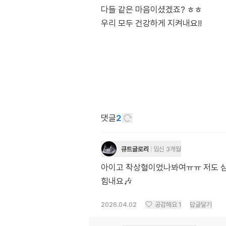
다들 같은 마음이셨겠죠? ㅎㅎ
댓글
2
큐트글로리
임신 3개월
아이고 착상혈이었나봐여ㅠㅠ 저도 심
힘내요🎶
2026.04.02
공감해요
1
답글달기