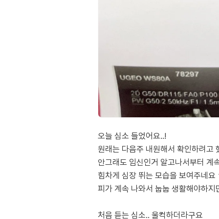
오늘 심소 들었어요..!
원래는 다음주 내원해서 확인하려고 
안그래도 임신인거 알고나서부터 계속
힘차게 심장 뛰는 모습을 보여주네요
피가 계속 나와서 눕눕 생활해야하지만
처음 듣는 심소.. 울컥하더라구요