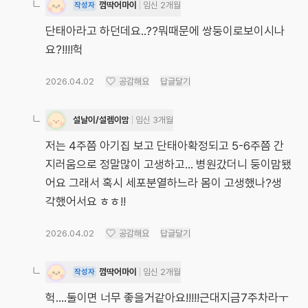
껌딱어마이
임신 2개월
작성자
단태아라고 하던데요..??뭐때문에 쌍둥이로보이시나
요?!!!!헉
2026.04.02
공감해요
답글달기
설날이/설렘이맘
임신 3개월
저는 4주쯤 아기집 보고 단태아확정되고 5-6주쯤 간
지러움으로 정말많이 고생하고… 병원갔더니 둥이맘됐
어요 그래서 혹시 세포분열하느라 몸이 고생했나?생
각했어서요 ㅎㅎ!!
2026.04.02
공감해요
답글달기
껌딱어마이
임신 2개월
작성자
헉....둘이면 너무 좋을거같아요!!!!!근대지금7주차라ㅜ