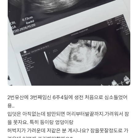
2번유산에 3번째임신 6주4일에 생전 처음으로 심소들었어
용..
입덧은 아직없는데 밤만되면 머리부터발끝까지.가려워서 잠
을 못자요. 특히 등이랑 엉덩이랑
허벅지가 가려운데 저같은 분 계시나요? 잠을못잘정도로 가