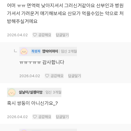
어머 ㅠㅠ 면역력 낮아지셔서 그러신거같아요 산부인과 병원
가셔서 가려운거 얘기해보세요 산모가 먹을수있는 약으로 처
방해주실거에요
2026.04.02
공감해요
답글달기
껌딱어마이
임신 2개월
작성자
ㅠㅠㅜㅠㅠ 감사합니다
2026.04.02
공감해요
답글달기
설날이/설렘이맘
임신 3개월
혹시 쌍둥이 아니신가요,,?
2026.04.02
공감해요
답글달기