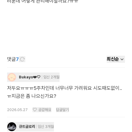
려운데 어떻게 관리해야할까요?ㅠㅠ
댓글
7
최신순
Bukayo❤️🤍
임신 2개월
저두요ㅠㅠㅠ5주차인데 너무너무 가려워요 시도때도없이..
ㅠ지금은 좀 나으신가요?
2026.05.27
공감해요
답글달기
큐트글로리
임신 3개월