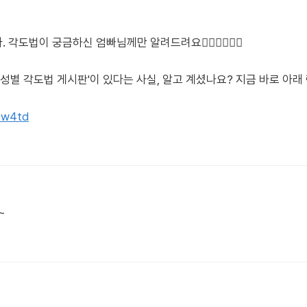
법이 궁금하신 엄빠님께만 알려드려요🙋🏻‍♀️🙋🏻‍♂️
'성별 각도법 게시판'이 있다는 사실, 알고 계셨나요? 지금 바로 아
tpw4td
~