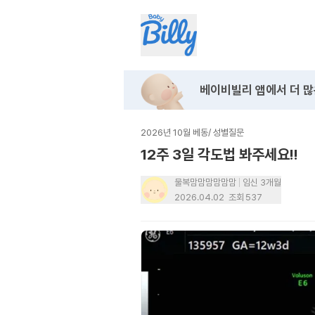
베이비빌리 앱에서
더 많
2026년 10월 베동
/
성별질문
12주 3일 각도법 봐주세요!!
물복맘맘맘맘맘맘
임신 3개월
2026.04.02
조회
537