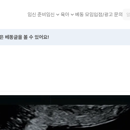
임신 준비
베동 모임
입점/광고 문의
임신
육아
은 베동글을 볼 수 있어요!