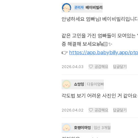
베이비빌리
관리자
안녕하세요 엄빠님! 베이비빌리입니다. 각도
같은 고민을 가진 엄빠들이 모여있는 
증 해결해 보세요!👼🏻✨
👉
https://app.babybilly.app/p
2026.04.03
공감해요
답글달기
쇼밍잉
다둥이엄빠
각도법 보기 어려운 사진인 거 같아요
2026.04.02
공감해요
답글달기
호랭이마밍
임신 3개월