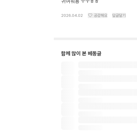
귀여워용 ㅜㅜㅎㅎ
2026.04.02
공감해요
답글달기
함께 많이 본 베동글