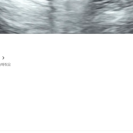
?
예측해줘요