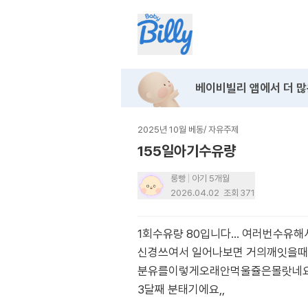
베이비빌리 앱에서
더 많
2025년 10월 베동
/
자유주제
155일아기수유량
룽빵
아기 5개월
2026.04.02
조회
371
1회수유량 80입니다… 여러번수유해서
신경쓰여서 일어나보면 거의깨잇을때
분유를이렇게오래안먹울쥴은몰랏네
3달째 분태기에요,,