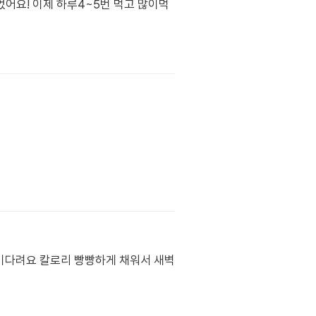
어요! 이제 하루4~5번 먹고 많이먹
 기다려요 칼로리 빵빵하게 채워서 새벽