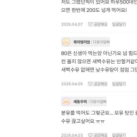
저도 그랬던적이 있어요 하루500대인
으면 한번에 200도 넘게 먹어요!
2026.04.07
공감해요
답글달기
복이떵이맘
다둥이엄빠
80은 신생아 먹는양 아닌가요 넘 
전 울지 않으면 새벽수유는 안할거같
새벽수유 없애면 낮수유량이 점점 그
2026.04.05
공감해요
답글달기
세동우리
다둥이엄빠
분유를 먹어도 그렇군요… 모유 탓인 
수유 끊고싶어요 ㅠㅠ
2026.04.03
공감해요
답글달기