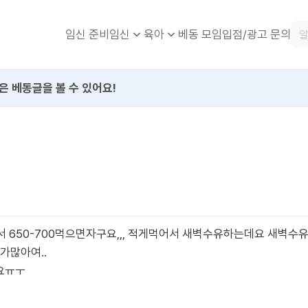
임신 준비
베동 모임
입점/광고 문의
임신
육아
은 베동글을 볼 수 있어요!
 650-700먹으면자구요,,, 적게먹어서 새벽수유하는데요 새벽수유
가많아여..
요ㅠㅜ