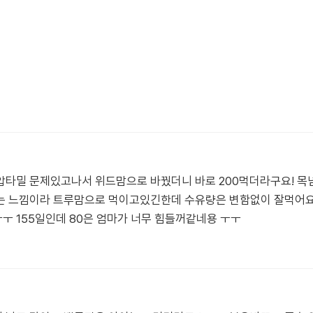
압타밀 문제있고나서 위드맘으로 바꿨더니 바로 200먹더라구요! 목
는 느낌이라 트루맘으로 먹이고있긴한데 수유량은 변함없이 잘먹어요
 155일인데 80은 엄마가 너무 힘들꺼같네용 ㅜㅜ