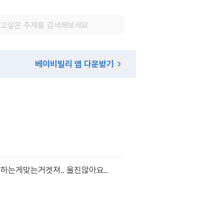
베이비빌리 앱 다운받기
하는게맞는거겟져.. 울진않아요..