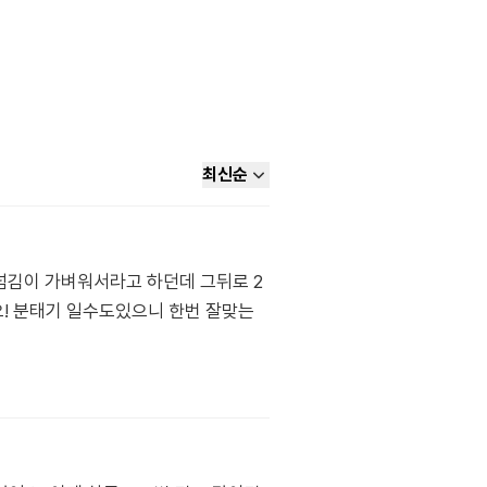
최신순
넘김이 가벼워서라고 하던데 그뒤로 2
! 분태기 일수도있으니 한번 잘맞는