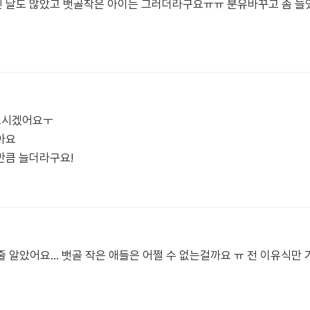
 날도 많았고 뱃골작은 아이는 그러더라구요ㅠㅠ 분유바꾸고 좀 늘었
힘드시겠어요ㅜ
아요
만큼 늘더라구요!
줄 알았어요… 뱃골 작은 애들은 어쩔 수 없는걸까요 ㅠ 전 이유식만