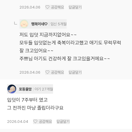
2026.04.06
공감해요
답글달기
행복이네♡
임신 5개월
저도 입덧 지금까지없어요~~
모두들 입덧없는게 축복이라고했고 애기도 무럭무럭
잘 크고있어요~~
주쁘님 아기도 건강하게 잘 크고있을거에요~~
2026.04.06
공감해요
답글달기
포동율맘
아기 27개월
입덧이 7주부터 였고
그 전까진 마냥 졸립더라구요
2026.04.04
공감해요
답글달기