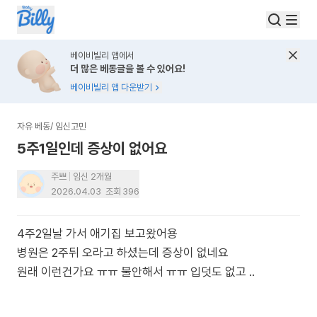
베이비빌리 앱에서
더 많은 베동글을 볼 수 있어요!
베이비빌리 앱 다운받기
자유 베동
/
임신고민
5주1일인데 증상이 없어요
주쁘
임신 2개월
2026.04.03
조회
396
4주2일날 가서 애기집 보고왔어용
병원은 2주뒤 오라고 하셨는데 증상이 없네요
원래 이런건가요 ㅠㅠ 불안해서 ㅠㅠ 입덧도 없고 ..