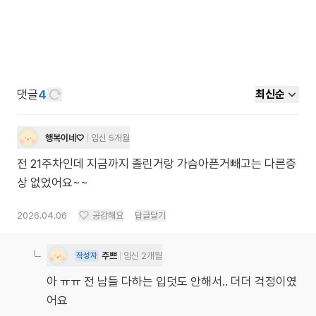
댓글
4
최신순
행복이네♡
임신 5개월
전 21주차인데 지금까지 졸린거랑 가슴아픈거빼고는 다른증
상 없었어요~~
2026.04.06
공감해요
답글달기
주쁘
임신 2개월
작성자
아 ㅠㅠ 전 남들 다하는 입덧도 안해서.. 더더 걱정이였
어요