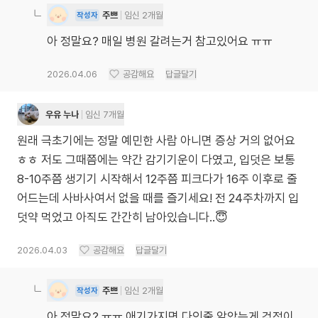
주쁘
임신 2개월
작성자
아 정말요? 매일 병원 갈려는거 참고있어요 ㅠㅠ
2026.04.06
공감해요
답글달기
우유 누나
임신 7개월
원래 극초기에는 정말 예민한 사람 아니면 증상 거의 없어요
ㅎㅎ 저도 그때쯤에는 약간 감기기운이 다였고, 입덧은 보통
8-10주쯤 생기기 시작해서 12주쯤 피크다가 16주 이후로 줄
어드는데 사바사여서 없을 때를 즐기세요! 전 24주차까지 입
덧약 먹었고 아직도 간간히 남아있습니다..😇
2026.04.03
공감해요
답글달기
주쁘
임신 2개월
작성자
아 정말요? ㅠㅠ 애기가지면 다인줄 알았는게 걱정이