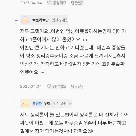
2026.04.04
공감해요
답글달기
❤토리❤맘
임신 2개월
저두 그랬어요..이번엔 임신이됐을까하는맘에 임테기
하고 1줄이여서 많이 울었어요ㅠㅠ
이번엔 큰 기대는 안하고 기다렸는데.. 배란후 증상들
이 평소 생리증후군이랑 조금 다르게 느껴져서...혹시
임신인가..착각하고 배란9일차 임테기에 흐린두줄확
인했어요..ㅋ
2026.04.04
공감해요
답글달기
쭈야
임신 준비 중
작성자
저도 생리통이 늘 있는편이라 생리통은 배 전체가 쥐어
짜듯이 아팠는데 오늘 하루종일 Y존이 너무 뻐근하고
밑에서 잡아 당기능것처럼 아파요🥲