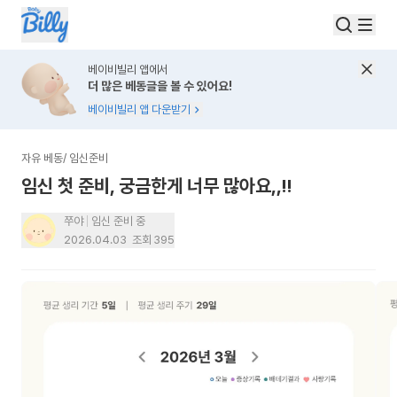
베이비빌리 앱에서
더 많은 베동글을 볼 수 있어요!
베이비빌리 앱 다운받기
자유 베동
/
임신준비
임신 첫 준비, 궁금한게 너무 많아요,,!!
쭈야
임신 준비 중
2026.04.03
조회
395