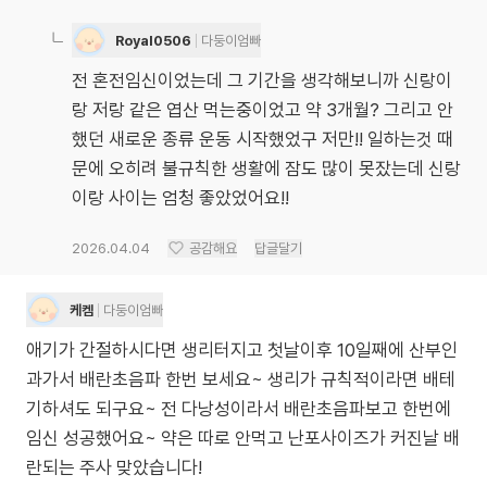
Royal0506
다둥이엄빠
전 혼전임신이었는데 그 기간을 생각해보니까 신랑이
랑 저랑 같은 엽산 먹는중이었고 약 3개월? 그리고 안
했던 새로운 종류 운동 시작했었구 저만!! 일하는것 때
문에 오히려 불규칙한 생활에 잠도 많이 못잤는데 신랑
이랑 사이는 엄청 좋았었어요!!
2026.04.04
공감해요
답글달기
케켐
다둥이엄빠
애기가 간절하시다면 생리터지고 첫날이후 10일째에 산부인
과가서 배란초음파 한번 보세요~ 생리가 규칙적이라면 배테
기하셔도 되구요~ 전 다낭성이라서 배란초음파보고 한번에
임신 성공했어요~ 약은 따로 안먹고 난포사이즈가 커진날 배
란되는 주사 맞았습니다!