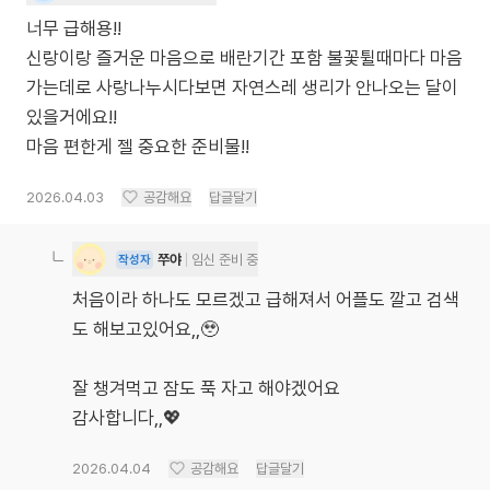
너무 급해용!!
신랑이랑 즐거운 마음으로 배란기간 포함 불꽃튈때마다 마음
가는데로 사랑나누시다보면 자연스레 생리가 안나오는 달이
있을거에요!!
마음 편한게 젤 중요한 준비물!!
2026.04.03
공감해요
답글달기
쭈야
임신 준비 중
작성자
처음이라 하나도 모르겠고 급해져서 어플도 깔고 검색
도 해보고있어요,,🥹
잘 챙겨먹고 잠도 푹 자고 해야겠어요
감사합니다,,💖
2026.04.04
공감해요
답글달기