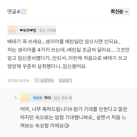
댓글
4
최신순
❤토리❤맘
임신 2개월
배테기 꼭 쓰세요...생리어플 배란일만 믿으시면 안되요..
저는 생리어플 4가지 쓰는데..배란일 조금씩 달라요... 그것만
믿고 임신준비했다가..안되서..이번에 처음으로 배테기 쓰고
영양제 꾸준히 섭취했더니..임신됐어요
2026.04.04
공감해요
답글달기
쭈야
임신 준비 중
작성자
어머, 너무 축하드립니다!! 뭔가 기대를 안한다고 말은
하지만 속으로는 엄청 기대했나봐요,, 살면서 처음 느
껴보는 속상함 이에요🥲