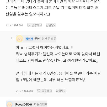
그리거 아마 임테기 종이에 붙여가면서 배란 +며칠차 적으시
는 분들은 배란테스트기 피크 뜬날 기준일거에요 정확한 배
란일을 알수는 없으니까요..!
2026.04.04
공감해요
답글달기
쭈야
임신 준비 중
작성자
아 ㅠㅠ 그렇게 해야하는거였네요,,!!
워낙 생리주기가 캘린더 나오는대로 딱딱 맞아서 배란
테스트 안해봐도 괜찮겠지?라고 생각했던거같아요,,
얼리 임테기는 생리 6일전, 생리어플 캘린더 기준 배란
일 +8일에 해봤는데 너무 빠른 느낌이죠?🥲
2026.04.04
공감해요
답글달기
Royal0506
다둥이엄빠