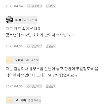
2026.04.04
공감해요
답글달기
:D♥
임신 2개월
저도 자꾸 속이 쓰려요
공복덧에 먹으면 소화가 안되서 속쓰림 ㅜㅜ
2026.04.03
공감해요
답글달기
도바리
임신 4개월
저는 김밥이나 유부초밥 만들어 놓고 한번에 두알정도씩 움
직이면서 먹었더니 그나마 덜 답답했었어요ㅠ
2026.04.03
공감해요
답글달기
코코커피
임신 9개월