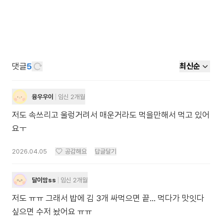
댓글
5
최신순
융우우이
임신 2개월
저도 속쓰리고 울렁거려서 매운거라도 먹을만해서 먹고 있어
요ㅜ
2026.04.05
공감해요
답글달기
달이맘ss
임신 2개월
저도 ㅠㅠ 그래서 밥에 김 3개 싸먹으면 끝... 먹다가 맛잇다
싶으면 수저 놨어요 ㅠㅠ