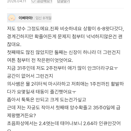
2026.04.11
공감해요
1
답글달기
이삐마미!
임신 8개월
저도 양수 그정도에요.진짜 비슷하네요 상황이 6-8왓다갓다,
경계긴하지만 확줄어든게 문제지 첨부터 넉넉하지않은건 괜
찮대요.
첫째때도 많진 않았지만 둘째는 신장이 하나라 더 그런건지
여튼 첨부터 전 작은편이엇엇어요.
지금 31주인데 저도 2주전부터 애가 많이 안크더라구요ㅜ
공간이 없어서 그런건지
의사쌤은 물 2리터씩 마시라하고 저희애는 1주전까진 활발하
다가 요몇일새 태동이 줄긴햇어요ㅜ
좁아서 툭툭은 안되고 크게 도는건가싶고
근데 저는 자궁도 작아서 첫째때 양수확줄고 35주0일에 급
제왕했거든요?
초음파상에서는 2.4엿는데 태어나보니 2.64라 인큐안갓어