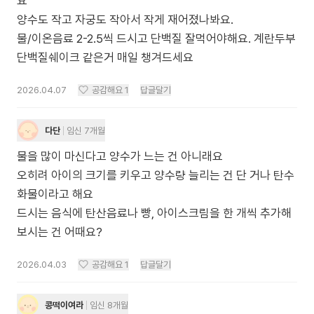
요
양수도 작고 자궁도 작아서 작게 재어졌나봐요.
물/이온음료 2-2.5씩 드시고 단백질 잘먹어야해요. 계란두부
단백질쉐이크 같은거 매일 챙겨드세요
2026.04.07
공감해요
1
답글달기
다단
임신 7개월
물을 많이 마신다고 양수가 느는 건 아니래요
오히려 아이의 크기를 키우고 양수량 늘리는 건 단 거나 탄수
화물이라고 해요
드시는 음식에 탄산음료나 빵, 아이스크림을 한 개씩 추가해
보시는 건 어때요?
2026.04.03
공감해요
1
답글달기
콩떡이여라
임신 8개월