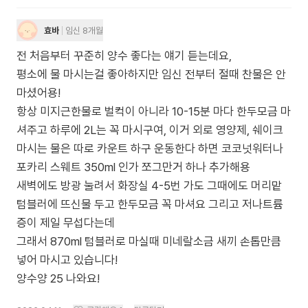
효바
임신 8개월
전 처음부터 꾸준히 양수 좋다는 얘기 듣는데요,
평소에 물 마시는걸 좋아하지만 임신 전부터 절때 찬물은 안
마셨어용!
항상 미지근한물로 벌컥이 아니라 10-15분 마다 한두모금 마
셔주고 하루에 2L는 꼭 마시구여, 이거 외로 영양제, 쉐이크
마시는 물은 따로 카운트 하구 운동한다 하면 코코넛워터나
포카리 스웨트 350ml 인가 쪼그만거 하나 추가해용
새벽에도 방광 눌려서 화장실 4-5번 가도 그때에도 머리맡
텀블러에 뜨신물 두고 한두모금 꼭 마셔요 그리고 저나트륨
증이 제일 무섭다는데
그래서 870ml 텀블러로 마실때 미네랄소금 새끼 손톱만큼
넣어 마시고 있습니다!
양수양 25 나와요!