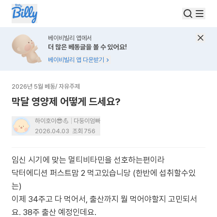
베이비빌리 앱에서
더 많은 베동글을 볼 수 있어요!
베이비빌리 앱 다운받기
2026년 5월 베동
/
자유주제
막달 영양제 어떻게 드세요?
하이호이😎💪
다둥이엄빠
2026.04.03
조회
756
임신 시기에 맞는 멀티비타민을 선호하는편이라
닥터에디션 퍼스트맘 2 먹고있습니당 (한반에 섭취할수있
는)
이제 34주고 다 먹어서, 출산까지 뭘 먹어야할지 고민되서
요. 38주 출산 예정인데요.