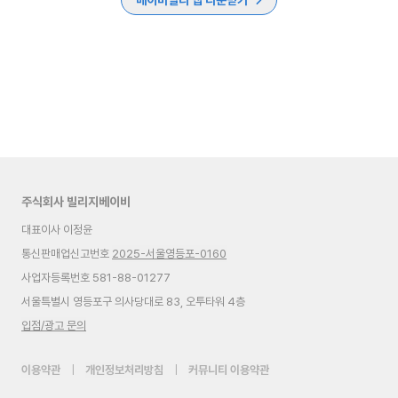
베이비빌리 앱 다운받기
주식회사 빌리지베이비
대표이사 이정윤
통신판매업신고번호
2025-서울영등포-0160
사업자등록번호 581-88-01277
서울특별시 영등포구 의사당대로 83, 오투타워 4층
입점/광고 문의
이용약관
|
개인정보처리방침
|
커뮤니티 이용약관