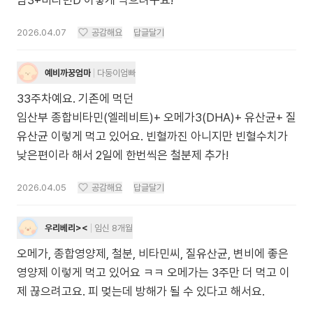
맘3+비타민D 이렇게 먹으려구요!
2026.04.07
공감해요
답글달기
예비까꿍엄마
다둥이엄빠
33주차예요. 기존에 먹던
임산부 종합비타민(엘레비트)+ 오메가3(DHA)+ 유산균+ 질
유산균 이렇게 먹고 있어요. 빈혈까진 아니지만 빈혈수치가
낮은편이라 해서 2일에 한번씩은 철분제 추가!
2026.04.05
공감해요
답글달기
우리베리><
임신 8개월
오메가, 종합영양제, 철분, 비타민씨, 질유산균, 변비에 좋은
영양제 이렇게 먹고 있어요 ㅋㅋ 오메가는 3주만 더 먹고 이
제 끊으려고요. 피 멎는데 방해가 될 수 있다고 해서요.