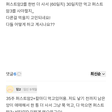
퍼스트맘2를 한번 더 사서 (60일치) 30일치만 먹고 퍼스트
맘3를 사야할지,,
다른걸 먹을지 고민되네요!
다들 어떻게 하고 계시나요??
댓글
6
최신순
덤2
임신 9개월
35주 퍼스트맘2+칼마디 먹고있어용. 저도 낳기 전까지 남은
양이 애매해서 한 통 더 사서 그냥 쭉 먹고, 다 먹으면 퍼스트