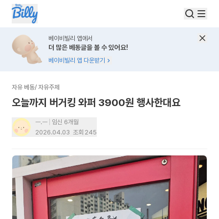
베이비빌리 앱에서
더 많은 베동글을 볼 수 있어요!
베이비빌리 앱 다운받기
자유 베동
/
자유주제
오늘까지 버거킹 와퍼 3900원 행사한대요
ㅡ.ㅡ
임신 6개월
2026.04.03
조회
245