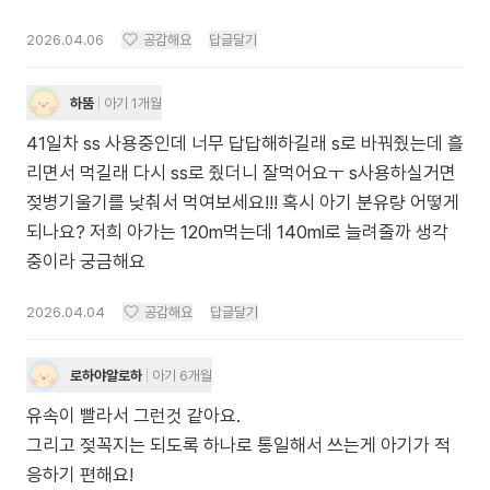
2026.04.06
공감해요
답글달기
하뚬
아기 1개월
41일차 ss 사용중인데 너무 답답해하길래 s로 바꿔줬는데 흘
리면서 먹길래 다시 ss로 줬더니 잘먹어요ㅜ s사용하실거면
젖병기울기를 낮춰서 먹여보세요!!! 혹시 아기 분유량 어떻게
되나요? 저희 아가는 120m먹는데 140ml로 늘려줄까 생각
중이라 궁금해요
2026.04.04
공감해요
답글달기
로하야알로하
아기 6개월
유속이 빨라서 그런것 같아요.
그리고 젖꼭지는 되도록 하나로 통일해서 쓰는게 아기가 적
응하기 편해요!