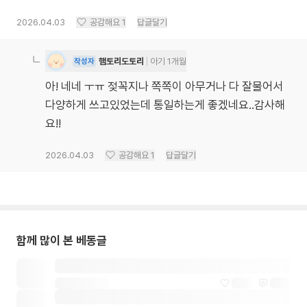
2026.04.03
공감해요
1
답글달기
햄토리도토리
아기 1개월
작성자
아! 네네 ㅜㅠ 젖꼭지나 쪽쪽이 아무거나 다 잘물어서
다양하게 쓰고있었는데 통일하는게 좋겠네요..감사해
요!!
2026.04.03
공감해요
1
답글달기
함께 많이 본 베동글