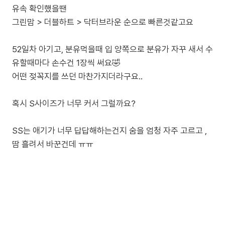
유속 확인했을땐
그린맘 > 더블하트 > 닥터브라운 순으로 빠른것같고요
52일차 아기고, 분유먹을때 입 양쪽으로 분유가 자꾸 새서 수
유할때마다 손수건 1장씩 써요🤣
어떤 젖꼭지를 쓰던 마찬가지더라구요..
혹시 S사이즈가 너무 커서 그럴까요?
SS는 애기가 너무 답답해하는건지 숨을 엄청 자주 고르고 ,