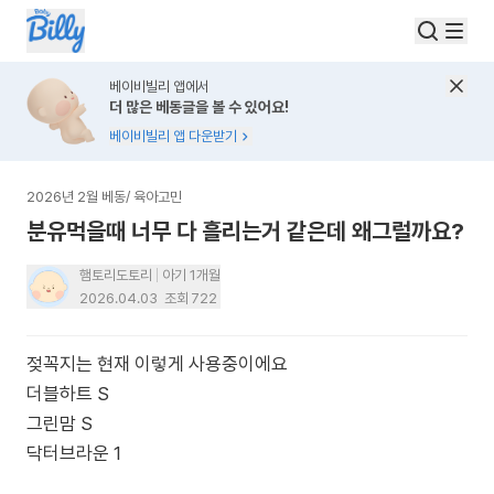
베이비빌리 앱에서
더 많은 베동글을 볼 수 있어요!
베이비빌리 앱 다운받기
2026년 2월 베동
/
육아고민
분유먹을때 너무 다 흘리는거 같은데 왜그럴까요?
햄토리도토리
아기 1개월
2026.04.03
조회
722
젖꼭지는 현재 이렇게 사용중이에요
더블하트 S
그린맘 S
닥터브라운 1