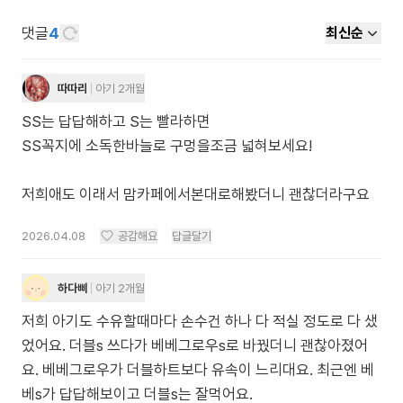
댓글
4
최신순
따따리
아기 2개월
SS는 답답해하고 S는 빨라하면
SS꼭지에 소독한바늘로 구멍을조금 넓혀보세요!
저희애도 이래서 맘카페에서본대로해봤더니 괜찮더라구요
2026.04.08
공감해요
답글달기
하다삐
아기 2개월
저희 아기도 수유할때마다 손수건 하나 다 적실 정도로 다 샜
었어요. 더블s 쓰다가 베베그로우s로 바꿨더니 괜찮아졌어
요. 베베그로우가 더블하트보다 유속이 느리대요. 최근엔 베
베s가 답답해보이고 더블s는 잘먹어요.