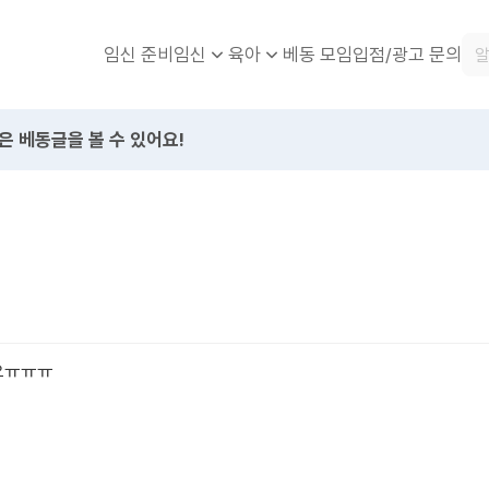
임신 준비
베동 모임
입점/광고 문의
임신
육아
은 베동글을 볼 수 있어요!
요ㅠㅠㅠ