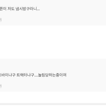
픈이 저도 냄시방구라니...
기
.오토바이냐구 트랙터냐구....놀림당하는중이여
기