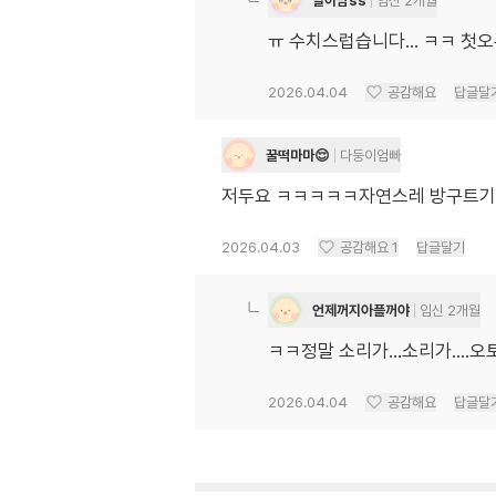
달이맘ss
임신 2개월
ㅠ 수치스럽습니다... ㅋㅋ 첫오
2026.04.04
공감해요
답글달
꿀떡마마😌
다둥이엄빠
저두요 ㅋㅋㅋㅋㅋ자연스레 방구트기
2026.04.03
공감해요
1
답글달기
언제꺼지아플꺼야
임신 2개월
ㅋㅋ정말 소리가...소리가...
2026.04.04
공감해요
답글달