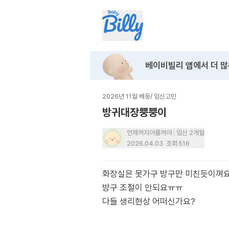
베이비빌리 앱에서
더 많
2026년 11월 베동
/
임신고민
방귀대장뿡뿡이
언제꺼지아플꺼야
임신 2개월
2026.04.03
조회
516
화장실은 못가구 방구만 미친듯이껴
방구 조절이 안되요ㅠㅠ
다들 생리현상 어떠신가요?