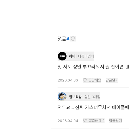
댓글
4
햐이
다둥이엄빠
앗 저도 정말 부끄러워서 원 집이면 괜
2026.04.06
공감해요
답글달기
찰보리맘
임신 3개월
저두요... 진짜 가스너무차서 배아플
2026.04.04
공감해요
2
답글달기