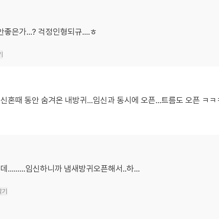
좋은가...? 걱정인형되규....ㅎ
기
신혼때 동안 숨겨온 내방귀...임신과 동시에 오픈...트름도 오픈 ㅋㅋ
.......임신하니까 냄새방귀오픈해서..하...
달기