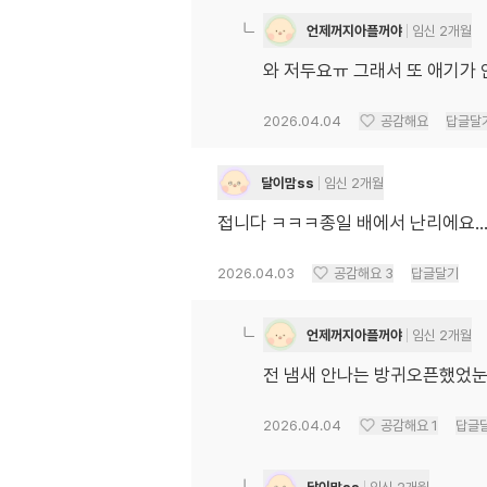
언제꺼지아플꺼야
임신 2개월
와 저두요ㅠ 그래서 또 애기가 안
2026.04.04
공감해요
답글달
달이맘ss
임신 2개월
접니다 ㅋㅋㅋ종일 배에서 난리에요...
2026.04.03
공감해요
3
답글달기
언제꺼지아플꺼야
임신 2개월
전 냄새 안나는 방귀오픈했었눈데..
2026.04.04
공감해요
1
답글