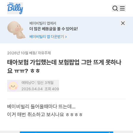
베이비빌리 앱에서
더 많은 베동글을 볼 수 있어요!
베이비빌리 앱 다운받기
2026년 10월 베동
/
자유주제
태아보험 가입했는데 보험팝업 그만 뜨게 못하나
요 ㅠㅠ? ㅎㅎ
예워닝♡
임신 3개월
2026.04.04
조회
409
베이비빌리 들어올때마다 뜨는데...
이거 매번 취소하고 보시나요 ㅎㅎㅎㅎ