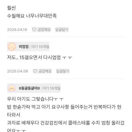
훨씬
수월해요 너무너무대만족
2026.04.19
공감해요
답글달기
미밈밈
아기 15개월
저도.. 15갤오면서 다시엄껌 ㅜ ㅜ
2026.04.08
공감해요
답글달기
ll동글동글이ll
아기 16개월
우리 아기도 그렇습니다ㅜ ㅜ
밥 한숟가락 먹고 아기 요구사항 들어주는거 반복하다가 현
타와서
과자로 배채우다 건강검진에서 콜레스테롤 수치 엄청 올라갔
어요ㅜ ㅜ