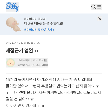
베이비빌리 앱에서
더 많은 베동글을 볼 수 있어요!
베이비빌리 앱 다운받기
2024년 12월 베동
/
육아고민
재접근기 엄껌 ㅠ
그리니마마
아기 15개월
2026.04.04
조회
486
15개월 들어서면서 아기와 함께 지내는 게 좀 버겁네요..
둘이만 있어서 그런지 주방일도 밥먹는거도 쉽지 않아요 ㅜ
ㅜㅜ 내 옆에 붙어서 자꾸 이거해달라 저거해달라…노이로제
걸릴 것 같아요 ㅠ
제 아기만 이런가요 ㅠㅠ