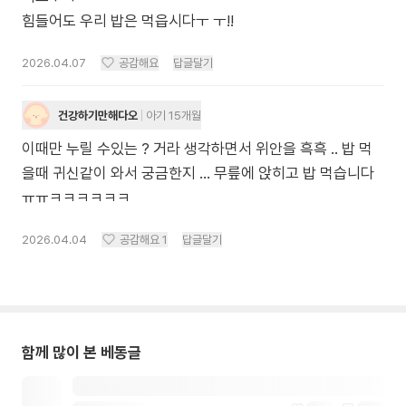
힘들어도 우리 밥은 먹읍시다ㅜ ㅜ!!
2026.04.07
공감해요
답글달기
건강하기만해다오
아기 15개월
이때만 누릴 수있는 ? 거라 생각하면서 위안을 흑흑 .. 밥 먹
을때 귀신같이 와서 궁금한지 … 무릎에 앉히고 밥 먹습니다
ㅠㅠㅋㅋㅋㅋㅋㅋ
2026.04.04
공감해요
1
답글달기
함께 많이 본 베동글