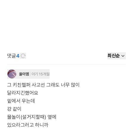
댓글
4
최신순
율이앰
아기 15개월
그 키친헬퍼 사고선 그래도 너무 많이
달라지긴했어요
밑에서 우는데
걍 같이
물놀이(설거지할때) 옆에
있으라그러고 하니까