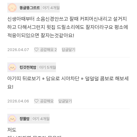
똥글똥그르르
아기 4개월
신생아때부터 소음신경안쓰고 잘때 커피머신내리고 설거지
하고 다해서그런지 윗집 드릴소리에도 잘자더라구요 평소에
적응이되있으면 잘자는것같아요!
2026.04.07
공감해요
2
답글달기
킹갓전복맘
아기 5개월
아기띠 뒤로보기 + 담요로 시야차단 + 덜덜덜 콤보로 해보세
요!
2026.04.06
공감해요
답글달기
장똘맘
아기 4개월
저도