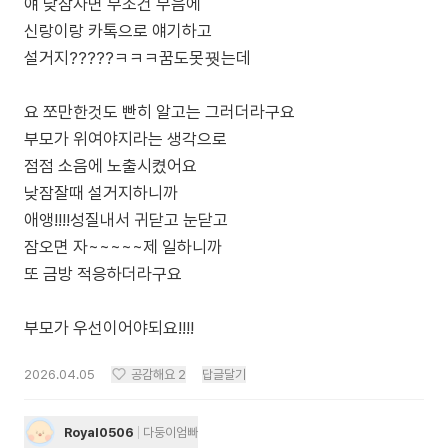
얘 낮잠자면 무조건 무음에
신랑이랑 카톡으로 얘기하고
설거지?????ㅋㅋㅋ꿈도못꿧는데
요 쪼만한것도 빤히 알고는 그러더라구요
부모가 위여야지라는 생각으로
점점 소음에 노출시켰어요
낮잠잘때 설거지하니까
애앵!!!!성질내서 귀닫고 눈닫고
잠오면 자~~~~~제 일하니까
또 금방 적응하더라구요
부모가 우선이어야되요!!!!
2026.04.05
공감해요
2
답글달기
Royal0506
다둥이엄빠