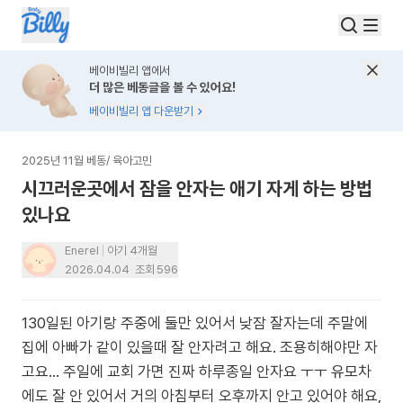
베이비빌리 앱에서
더 많은 베동글을 볼 수 있어요!
베이비빌리 앱 다운받기
2025년 11월 베동
/
육아고민
시끄러운곳에서 잠을 안자는 애기 자게 하는 방법
있나요
Enerel
아기 4개월
2026.04.04
조회
596
130일된 아기랑 주중에 둘만 있어서 낮잠 잘자는데 주말에
집에 아빠가 같이 있을때 잘 안자려고 해요. 조용히해야만 자
고요… 주일에 교회 가면 진짜 하루종일 안자요 ㅜㅜ 유모차
에도 잘 안 있어서 거의 아침부터 오후까지 안고 있어야 해요,