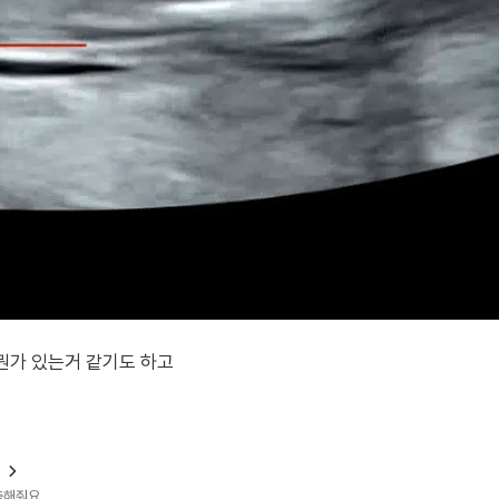
 뭔가 있는거 같기도 하고
?
예측해줘요