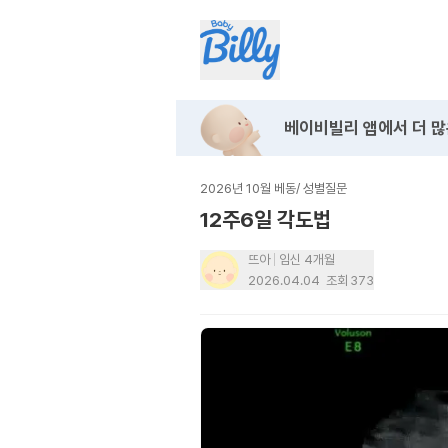
베이비빌리 앱에서
더 많
2026년 10월 베동
/
성별질문
12주6일 각도법
뜨아
임신 4개월
2026.04.04
조회
373