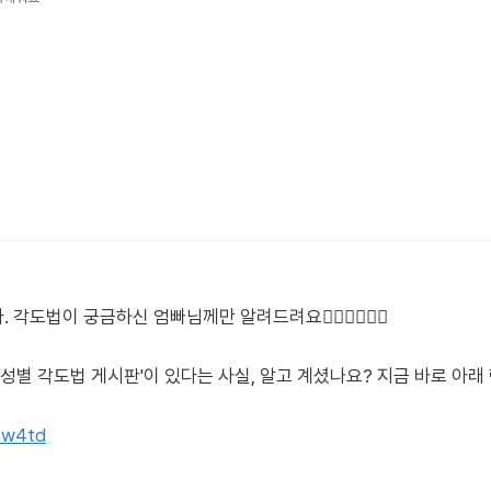
법이 궁금하신 엄빠님께만 알려드려요🙋🏻‍♀️🙋🏻‍♂️
'성별 각도법 게시판'이 있다는 사실, 알고 계셨나요? 지금 바로 아
tpw4td