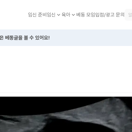
임신 준비
베동 모임
입점/광고 문의
임신
육아
은 베동글을 볼 수 있어요!