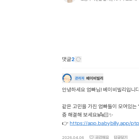
댓글
2
베이비빌리
관리자
안녕하세요 엄빠님! 베이비빌리입니다. 각도
같은 고민을 가진 엄빠들이 모여있는 
증 해결해 보세요!👼🏻✨
👉
https://app.babybilly.app/p
2026.04.06
공감해요
답글달기