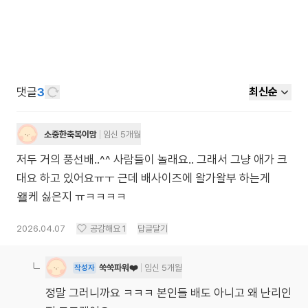
댓글
3
최신순
소중한축복이맘
임신 5개월
저두 거의 풍선배..^^ 사람들이 놀래요.. 그래서 그냥 애가 크
대요 하고 있어요ㅠㅜ 근데 배사이즈에 왈가왈부 하는게
왤케 싫은지 ㅠㅋㅋㅋㅋ
2026.04.07
공감해요
1
답글달기
쑥쑥파워❤️
임신 5개월
작성자
정말 그러니까요 ㅋㅋㅋ 본인들 배도 아니고 왜 난리인