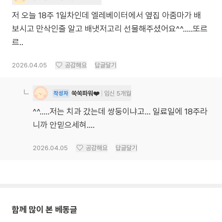
저 오늘 18주 1일차인데 엘레베이터에서 옆집 아줌마가 배
보시고 만삭인줄 알고 배냇저고리 선물해주셨어요^^.....또르
르..
2026.04.05
공감해요
답글달기
쑥쑥파워❤️
임신 5개월
작성자
^^.....저는 치과 갔는데 쌍둥이냐고... 일료일에 18주라
니까 안믿으세혀....
2026.04.05
공감해요
답글달기
함께 많이 본 베동글