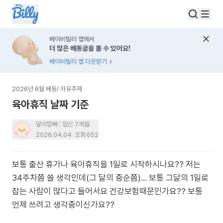
베이비빌리 앱에서
더 많은 베동글을 볼 수 있어요!
베이비빌리 앱 다운받기
2026년 6월 베동
/
자유주제
육아휴직 날짜 기준
달이맘빠
임신 7개월
2026.04.04
조회
652
보통 출산 휴가나 육아휴직을 1일로 시작하시나요?? 저는
34주차쯤 쓸 생각인데(그 달의 중순쯤)… 보통 그달의 1일로
잡는 사람이 많다고 들어서요 건강보험때문인가요?? 보통
언제 쓰려고 생각중이신가요??