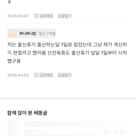
ㅎ
2026.04.05
공감해요
답글달기
파니파니맘
임신 7개월
저는 출산휴가 출산하는달 1일로 잡았는데 그냥 제가 계산하
기 편할려고 했어욤 산전육휴도 출산휴가 앞달 1일부터 시작
했구용
2026.04.05
공감해요
답글달기
함께 많이 본 베동글