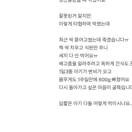
정신팔렸을 때 먹였어요
잘못된거 알지만
이렇게 타협하며 먹였는데
최근 싹 뜯어고쳤는데 죽겠습니다ㅠ
책 싹 치우고 식판만 주니
세끼 다 안 먹어요ㅠ
배고픔을 알려주려고 독하게 간식도
1일3똥 아기가 변비가 오고
몸무게도 1주일만에 600g 빠졌어요
다시 돌아가고 싶은 마음이 굴뚝입니