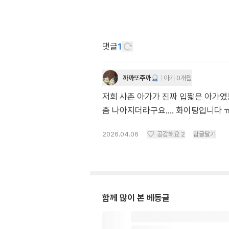
댓글
1
까까또주까
아기 0개월
저희 사촌 아가가 진짜 입짧은 아가였
좀 나아지더라구요…. 화이팅입니다 
2026.04.06
공감해요
2
답글달기
함께 많이 본 베동글