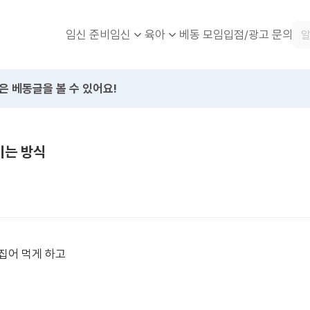
임신 준비
베동 모임
입점/광고 문의
임신
육아
은 베동글을 볼 수 있어요!
이는 방식
집어 먹게 하고