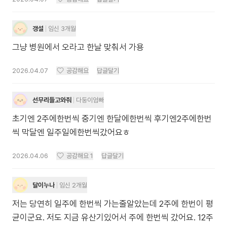
갱설
임신 3개월
그냥 병원에서 오라고 한날 맞춰서 가용
2026.04.07
공감해요
답글달기
선무리들고와줘
다둥이엄빠
초기엔 2주에한번씩 중기엔 한달에한번씩 후기엔2주에한번
씩 막달엔 일주일에한번씩갔어요ㅎ
2026.04.06
공감해요
1
답글달기
달이누나
임신 2개월
저는 당연히 일주에 한번씩 가는줄알았는데 2주에 한번이 평
균이군요. 저도 지금 유산기있어서 주에 한번씩 갔어요. 12주