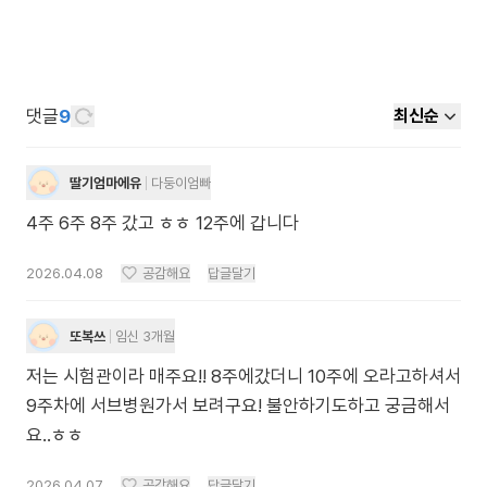
댓글
9
최신순
딸기엄마에유
다둥이엄빠
4주 6주 8주 갔고 ㅎㅎ 12주에 갑니다
2026.04.08
공감해요
답글달기
또복쓰
임신 3개월
저는 시험관이라 매주요!! 8주에갔더니 10주에 오라고하셔서
9주차에 서브병원가서 보려구요! 불안하기도하고 궁금해서
요..ㅎㅎ
2026.04.07
공감해요
답글달기