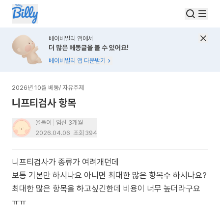
베이비빌리 앱에서
더 많은 베동글을 볼 수 있어요!
베이비빌리 앱 다운받기
2026년 10월 베동
/
자유주제
니프티검사 항목
율톨이
임신 3개월
2026.04.06
조회
394
니프티검사가 종류가 여려개던데
보통 기본만 하시나요 아니면 최대한 많은 항목수 하시나요?
최대한 많은 항목을 하고싶긴한데 비용이 너무 높더라구요
ㅠㅠ