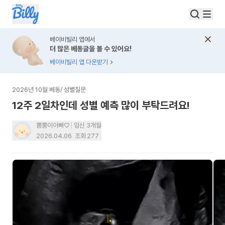
베이비빌리 앱에서
더 많은 베동글을 볼 수 있어요!
베이비빌리 앱 다운받기
2026년 10월 베동
/
성별질문
12주 2일차인데 성별 예측 많이 부탁드려요!
뿜뿜이아빠♡
임신 3개월
2026.04.06
조회
277