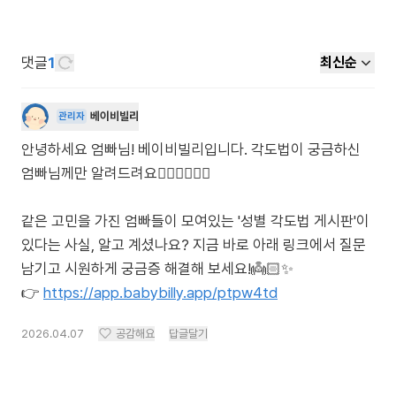
댓글
1
최신순
베이비빌리
관리자
안녕하세요 엄빠님! 베이비빌리입니다. 각도법이 궁금하신
엄빠님께만 알려드려요🙋🏻‍♀️🙋🏻‍♂️
같은 고민을 가진 엄빠들이 모여있는 '성별 각도법 게시판'이
있다는 사실, 알고 계셨나요? 지금 바로 아래 링크에서 질문
남기고 시원하게 궁금증 해결해 보세요!👼🏻✨
👉
https://app.babybilly.app/ptpw4td
2026.04.07
공감해요
답글달기