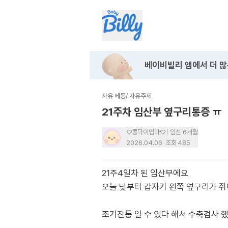
베이비빌리 앱에서
더 많
자유 베동
/
자유주제
21주차 임산부 옆구리통증 ㅠ
♡콩닥이엄마♡
임신 6개월
2026.04.06
조회
485
21주4일차 된 임산부에요
오늘 낮부터 갑자기 왼쪽 옆구리가 
조기진통 일 수 있다 해서 수축검사 