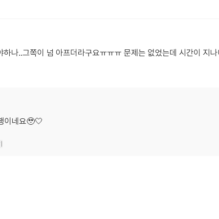
야하나..그쪽이 넘 아프더라구요ㅠㅠㅠ 문제는 없었는데 시간이 지나니
행이네요🥹🤍
기