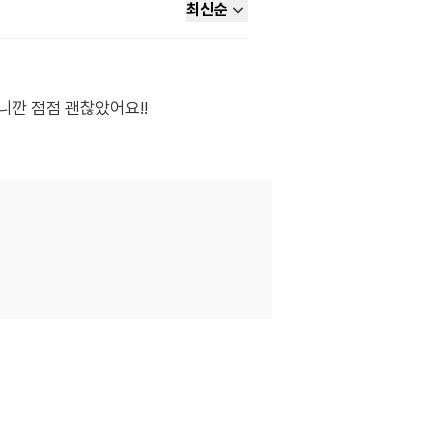
최신순
깐 점점 괜찮았어요!!