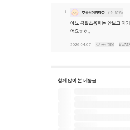
♡콩닥이엄마♡
임신 6개월
아뇨 콩팥초음파는 안보고 아기
어요ㅎㅎ,,
2026.04.07
공감해요
답글달
함께 많이 본 베동글