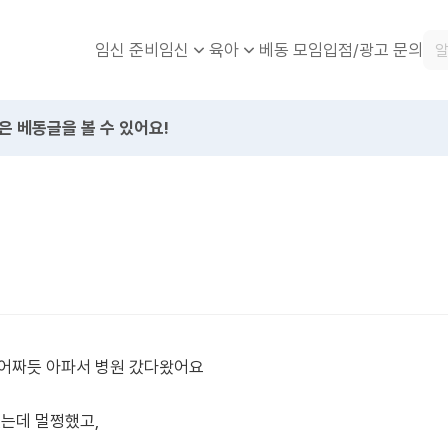
임신 준비
베동 모임
입점/광고 문의
임신
육아
은 베동글을 볼 수 있어요!
쥐어짜듯 아파서 병원 갔다왔어요
했는데 멀쩡했고,