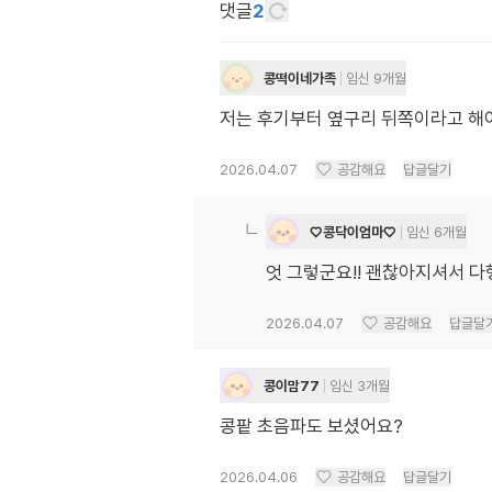
댓글
2
콩떡이네가족
임신 9개월
저는 후기부터 옆구리 뒤쪽이라고 해
2026.04.07
공감해요
답글달기
♡콩닥이엄마♡
임신 6개월
엇 그렇군요!! 괜찮아지셔서 다
2026.04.07
공감해요
답글달
콩이맘77
임신 3개월
콩팥 초음파도 보셨어요?
2026.04.06
공감해요
답글달기