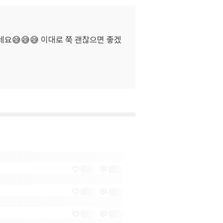
요😅😅😅 이대로 쭉 괜찮으면 좋겠