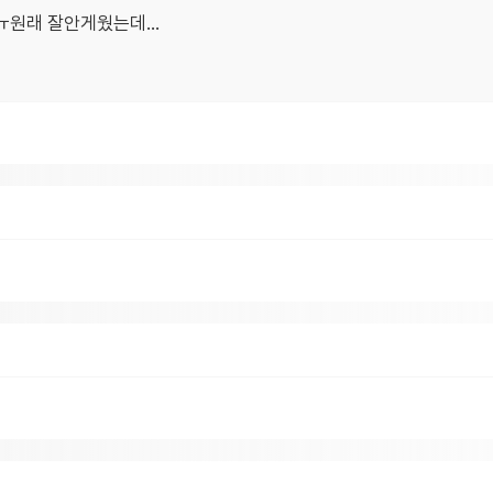
ㅠ원래 잘안게웠는데...