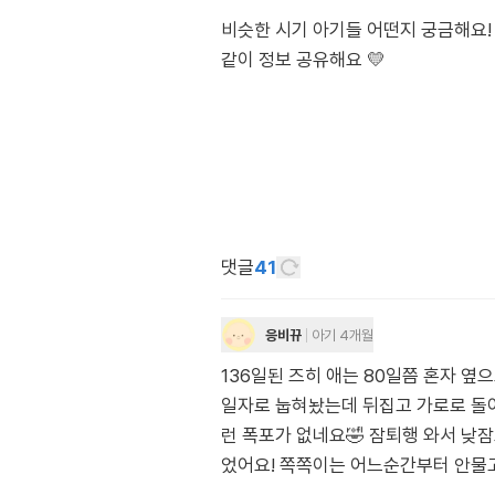
비슷한 시기 아기들 어떤지 궁금해요!
같이 정보 공유해요 💛
댓글
41
응비뀨
아기 4개월
136일된 즈히 애는 80일쯤 혼자 
일자로 눕혀놨는데 뒤집고 가로로 돌아
런 폭포가 없네요🤣 잠퇴행 와서 낮
었어요! 쪽쪽이는 어느순간부터 안물