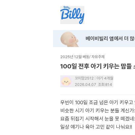
베이비빌리 앱에서
더 많
2025년 12월 베동
/
자유주제
100일 전후 아기 키우는 맘들
꼬미맘2512
아기 4개월
2026.04.07
조회
814
우빈이 100일 조금 넘은 아기 키우고 
비슷한 시기 아기 키우는 분들 계신가
요즘 뒤집기 시작해서 눈을 못 떼겠네
일상 얘기나 육아 고민 같이 나눠요!!