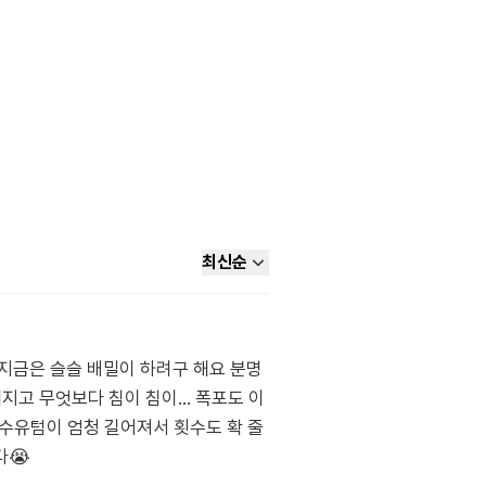
최신순
 지금은 슬슬 배밀이 하려구 해요 분명
고 무엇보다 침이 침이... 폭포도 이
 수유텀이 엄청 길어져서 횟수도 확 줄
다😭