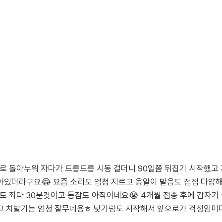
옆으로 돌아누워 자다가 드릉드릉 시동 걸더니 90일쯤 뒤집기 시작했고
있더라구요😂 요즘 소리도 엄청 지르고 옹알이 발음도 점점 다양해지
잠도 죄다 30분컷이고 통잠도 아직이네요😭 4개월 접종 후에 갑자기
고 치발기는 엄청 잘무네용ㅎ 낯가림도 시작해서 앞으로가 걱정임미