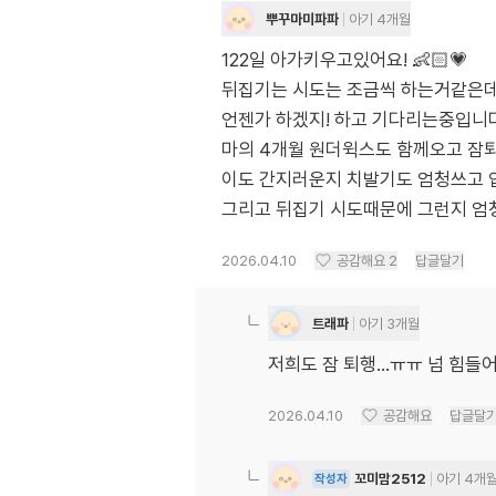
뿌꾸마미파파
아기 4개월
122일 아가키우고있어요! 👶🏻💗
뒤집기는 시도는 조금씩 하는거같은데
언젠가 하겠지! 하고 기다리는중입니다 
마의 4개월 원더윅스도 함께오고 잠퇴행
이도 간지러운지 치발기도 엄청쓰고 
그리고 뒤집기 시도때문에 그런지 엄청
2026.04.10
공감해요
2
답글달기
트래파
아기 3개월
저희도 잠 퇴행...ㅠㅠ 넘 힘들
2026.04.10
공감해요
답글달
꼬미맘2512
아기 4개
작성자