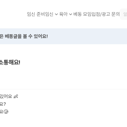
임신 준비
베동 모임
입점/광고 문의
임신
육아
은 베동글을 볼 수 있어요!
 소통해요!
있어요 👶
요?
요🥲