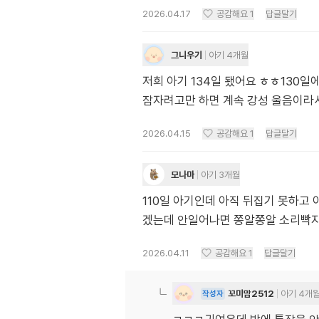
2026.04.17
공감해요
1
답글달기
그니우기
아기 4개월
저희 아기 134일 됐어요 ㅎㅎ130일
잠자려고만 하면 계속 강성 울음이라
2026.04.15
공감해요
1
답글달기
모나마
아기 3개월
110일 아기인데 아직 뒤집기 못하고
겠는데 안일어나면 쫑알쫑알 소리빡
2026.04.11
공감해요
1
답글달기
꼬미맘2512
아기 4개
작성자