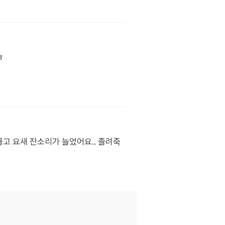
ㅎ
고 요새 잔소리가 늘었어요.. 졸려죽