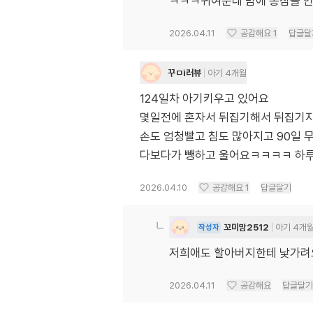
ㅋㅋㅋ귀여운데 밤에 통잠을 안자
2026.04.11
공감해요
1
답글달
꾸ㅁi러뷰
아기 4개월
124일차 아기키우고 있어요
몇일전에 혼자서 뒤집기해서 뒤집기지
손도 엄청빨고 침도 많아지고 90일
다보다가 뺑하고 울어요ㅋㅋㅋㅋ 하
2026.04.10
공감해요
1
답글달기
꼬미맘2512
아기 4개
작성자
저희애도 할아버지한테 낯가
2026.04.11
공감해요
답글달기