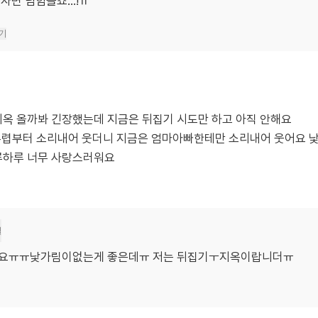
면 넘힘들죠...!ㅠ
기
옥 올까봐 긴장했는데 지금은 뒤집기 시도만 하고 아직 안해요
 무렵부터 소리내어 웃더니 지금은 엄마아빠한테만 소리내어 웃어요 
루하루 너무 사랑스러워요
월
려요ㅠㅠ낯가림이없는게 좋은데ㅠ 저는 뒤집기ㅜ지옥이랍니더ㅠ