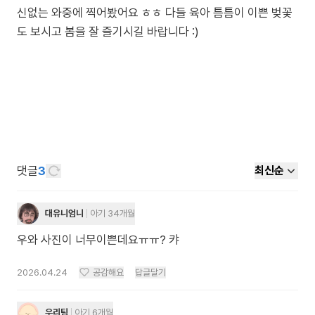
신없는 와중에 찍어봤어요 ㅎㅎ 다들 육아 틈틈이 이쁜 벚꽃
도 보시고 봄을 잘 즐기시길 바랍니다 :)
댓글
3
최신순
대유니엄니
아기 34개월
우와 사진이 너무이쁜데요ㅠㅠ? 캬
2026.04.24
공감해요
답글달기
우리팀
아기 6개월