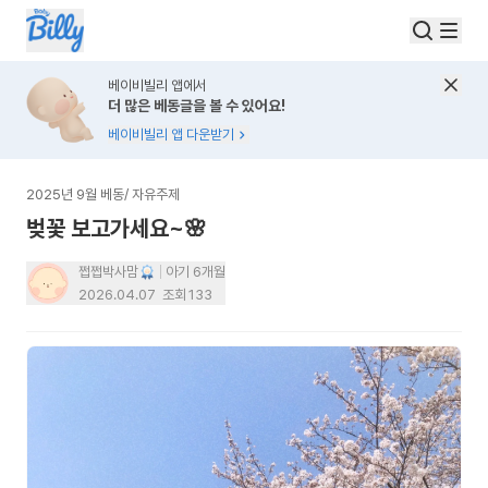
베이비빌리 앱에서
더 많은 베동글을 볼 수 있어요!
베이비빌리 앱 다운받기
2025년 9월 베동
/
자유주제
벚꽃 보고가세요~🌸
쩝쩝박사맘
아기 6개월
2026.04.07
조회
133