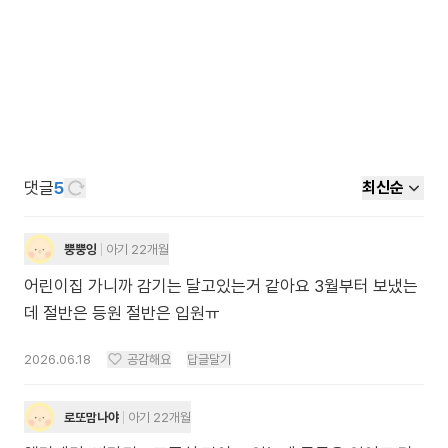
댓글
5
최신순
뿡뿡잉
아기 22개월
어린이집 가니까 감기는 달고있는거 같아요 3월부터 보냈는
데 절반은 등원 절반은 입원ㅠ
2026.06.18
공감해요
답글달기
로또맘나야
아기 22개월