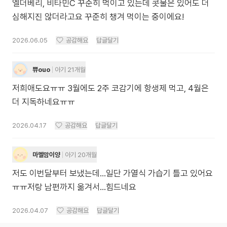
엘더베리, 비타민C 꾸준히 먹이고 있는데 콧물은 있어도 더
심해지진 않더라고요 꾸준히 챙겨 먹이는 중이에요!
2026.06.05
공감해요
답글달기
쀼ouo
아기 21개월
저희애도요ㅠㅠ 3월에도 2주 코감기에 항생제 먹고, 4월은
더 지독하네요ㅠㅠ
2026.04.17
공감해요
답글달기
마멜맘이양
아기 20개월
저도 이번달부터 보냈는데…일단 가열식 가습기 틀고 있어요
ㅠㅠ저랑 남편까지 옮겨서…힘드네요
2026.04.07
공감해요
답글달기