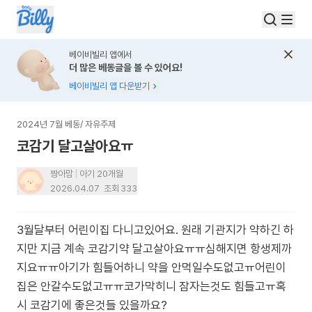
베이비빌리 앱에서
더 많은 베동글을 볼 수 있어요!
베이비빌리 앱 다운받기
2024년 7월 베동
/
자유주제
코감기 달고살아요ㅠ
짱아맘
아기 20개월
2026.04.07
조회
333
3월달부터 어린이집 다니고있어요. 원래 기관지가 약하긴 하
지만 지금 계속 코감기약 달고살아요ㅠㅠ심해지면 항생제까
지요ㅠㅠ아기가 힘들어하니 약을 안먹일수도없고ㅠ어린이
집은 안갈수도없고ㅠㅠ코가막히니 잠자는것도 힘들고ㅠ혹
시 코감기에 좋은것들 있을까요?