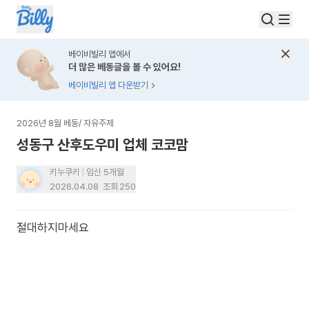
베이비빌리 앱에서
더 많은 베동글을 볼 수 있어요!
베이비빌리 앱 다운받기
2026년 8월 베동
/
자유주제
성동구 산후도우미 업체 코코맘
키누쿠키
임신 5개월
2026.04.08
조회
250
절대하지마세요