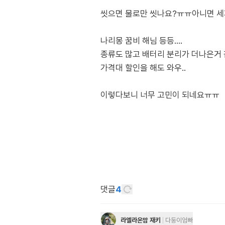
씻으면 물로만 씻나요?ㅠㅠ아니면 세
나리몽 꿈비 해님 등등....
종류도 많고 배터리 분리가 더나은거
가격대 할인을 해도 와우..
이렇다보니 너무 고민이 되네요ㅠㅠ
댓글
4
라엘라온맘 재키
다둥이엄빠