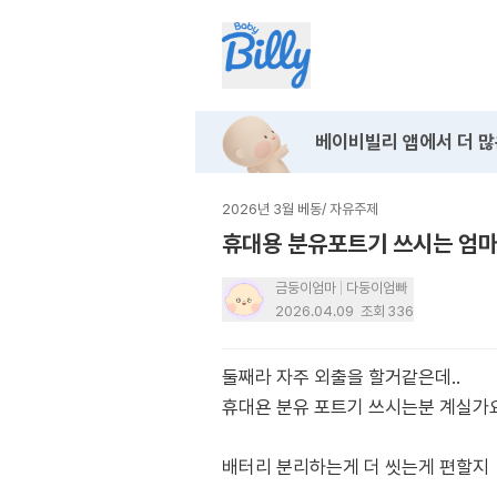
베이비빌리 앱에서
더 많
2026년 3월 베동
/
자유주제
휴대용 분유포트기 쓰시는 엄마
금둥이엄마
다둥이엄빠
2026.04.09
조회
336
둘째라 자주 외출을 할거같은데..
휴대욘 분유 포트기 쓰시는분 계실가
배터리 분리하는게 더 씻는게 편할지