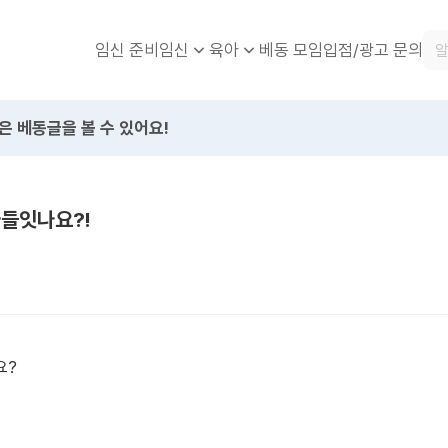
임신 준비
베동 모임
입점/광고 문의
임신
육아
은 베동글을 볼 수 있어요!
들잇나요?!
요?