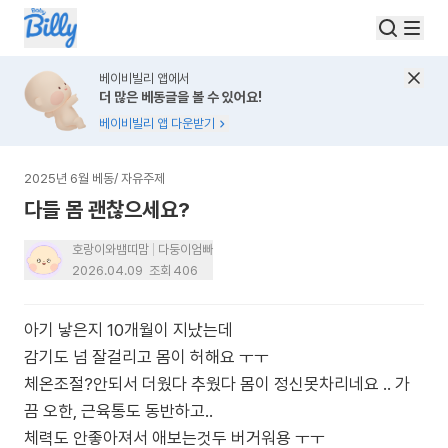
베이비빌리 앱에서
더 많은 베동글을 볼 수 있어요!
베이비빌리 앱 다운받기
2025년 6월 베동
/
자유주제
다들 몸 괜찮으세요?
호랑이와뱀띠맘
다둥이엄빠
2026.04.09
조회
406
아기 낳은지 10개월이 지났는데
감기도 넘 잘걸리고 몸이 허해요 ㅜㅜ
체온조절?안되서 더웠다 추웠다 몸이 정신못차리네요 .. 가
끔 오한, 근육통도 동반하고..
체력도 안좋아져서 애보는것두 버거워용 ㅜㅜ