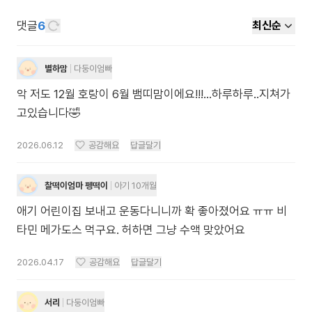
댓글
6
최신순
별하맘
다둥이엄빠
악 저도 12월 호랑이 6월 뱀띠맘이에요!!!...하루하루..지쳐가
고있습니다🤣
2026.06.12
공감해요
답글달기
찰떡이엄마 펭떡이
아기 10개월
애기 어린이집 보내고 운동다니니까 확 좋아졌어요 ㅠㅠ 비
타민 메가도스 먹구요. 허하면 그냥 수액 맞았어요
2026.04.17
공감해요
답글달기
서리
다둥이엄빠