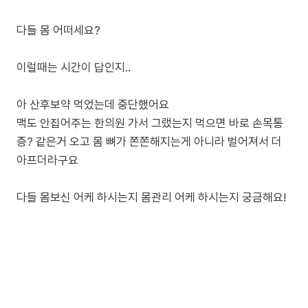
다들 몸 어떠세요?
이럴때는 시간이 답인지..
아 산후보약 먹었는데 중단했어요
맥도 안집어주는 한의원 가서 그랬는지 먹으면 바로 손목통
증? 같은거 오고 몸 뼈가 쫀쫀해지는게 아니라 벌어져서 더
아프더라구요
다들 몸보신 어케 하시는지 몸관리 어케 하시는지 궁금해요!